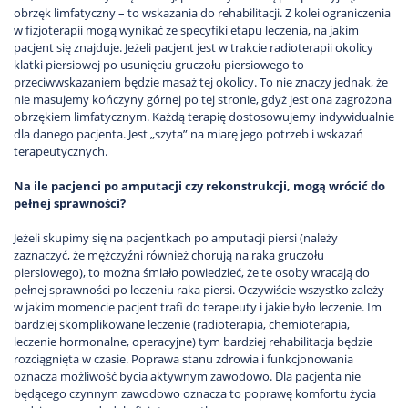
obrzęk limfatyczny – to wskazania do rehabilitacji. Z kolei ograniczenia
w fizjoterapii mogą wynikać ze specyfiki etapu leczenia, na jakim
pacjent się znajduje. Jeżeli pacjent jest w trakcie radioterapii okolicy
klatki piersiowej po usunięciu gruczołu piersiowego to
przeciwwskazaniem będzie masaż tej okolicy. To nie znaczy jednak, że
nie masujemy kończyny górnej po tej stronie, gdyż jest ona zagrożona
obrzękiem limfatycznym. Każdą terapię dostosowujemy indywidualnie
dla danego pacjenta. Jest „szyta” na miarę jego potrzeb i wskazań
terapeutycznych.
Na ile pacjenci po amputacji czy rekonstrukcji, mogą wrócić do
pełnej sprawności?
Jeżeli skupimy się na pacjentkach po amputacji piersi (należy
zaznaczyć, że mężczyźni również chorują na raka gruczołu
piersiowego), to można śmiało powiedzieć, że te osoby wracają do
pełnej sprawności po leczeniu raka piersi. Oczywiście wszystko zależy
w jakim momencie pacjent trafi do terapeuty i jakie było leczenie. Im
bardziej skomplikowane leczenie (radioterapia, chemioterapia,
leczenie hormonalne, operacyjne) tym bardziej rehabilitacja będzie
rozciągnięta w czasie. Poprawa stanu zdrowia i funkcjonowania
oznacza możliwość bycia aktywnym zawodowo. Dla pacjenta nie
będącego czynnym zawodowo oznacza to poprawę komfortu życia