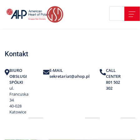
Przejdź
Wyszukiwarka
Kontakt
do
treści
Nasze
placówki
Kontakt
Strefa
Pacjenta
BIURO
E-MAIL
CALL
Edukacja
OBSŁUGI
sekretariat@ahop.pl
CENTER
Pacjenta
SPÓŁKI
801 502
ul.
302
O
Francuska
nas
34
40-028
Marki
Katowice
AHP
Media
o