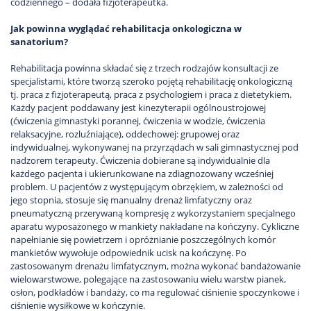
codziennego – dodała fizjoterapeutka.
Jak powinna wyglądać rehabilitacja onkologiczna w
sanatorium?
Rehabilitacja powinna składać się z trzech rodzajów konsultacji ze
specjalistami, które tworzą szeroko pojętą rehabilitację onkologiczną
tj. praca z fizjoterapeutą, praca z psychologiem i praca z dietetykiem.
Każdy pacjent poddawany jest kinezyterapii ogólnoustrojowej
(ćwiczenia gimnastyki porannej, ćwiczenia w wodzie, ćwiczenia
relaksacyjne, rozluźniające), oddechowej: grupowej oraz
indywidualnej, wykonywanej na przyrządach w sali gimnastycznej pod
nadzorem terapeuty. Ćwiczenia dobierane są indywidualnie dla
każdego pacjenta i ukierunkowane na zdiagnozowany wcześniej
problem. U pacjentów z występującym obrzękiem, w zależności od
jego stopnia, stosuje się manualny drenaż limfatyczny oraz
pneumatyczną przerywaną kompresję z wykorzystaniem specjalnego
aparatu wyposażonego w mankiety nakładane na kończyny. Cykliczne
napełnianie się powietrzem i opróżnianie poszczególnych komór
mankietów wywołuje odpowiednik ucisk na kończynę. Po
zastosowanym drenażu limfatycznym, można wykonać bandażowanie
wielowarstwowe, polegające na zastosowaniu wielu warstw pianek,
osłon, podkładów i bandaży, co ma regulować ciśnienie spoczynkowe i
ciśnienie wysiłkowe w kończynie.