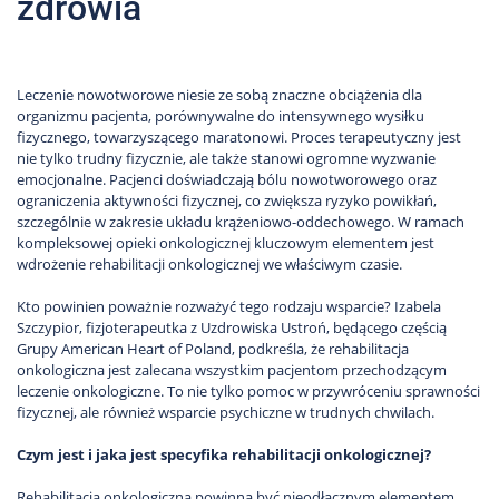
zdrowia
Leczenie nowotworowe niesie ze sobą znaczne obciążenia dla
organizmu pacjenta, porównywalne do intensywnego wysiłku
fizycznego, towarzyszącego maratonowi. Proces terapeutyczny jest
nie tylko trudny fizycznie, ale także stanowi ogromne wyzwanie
emocjonalne. Pacjenci doświadczają bólu nowotworowego oraz
ograniczenia aktywności fizycznej, co zwiększa ryzyko powikłań,
szczególnie w zakresie układu krążeniowo-oddechowego. W ramach
kompleksowej opieki onkologicznej kluczowym elementem jest
wdrożenie rehabilitacji onkologicznej we właściwym czasie.
Kto powinien poważnie rozważyć tego rodzaju wsparcie? Izabela
Szczypior, fizjoterapeutka z Uzdrowiska Ustroń, będącego częścią
Grupy American Heart of Poland, podkreśla, że rehabilitacja
onkologiczna jest zalecana wszystkim pacjentom przechodzącym
leczenie onkologiczne. To nie tylko pomoc w przywróceniu sprawności
fizycznej, ale również wsparcie psychiczne w trudnych chwilach.
Czym jest i jaka jest specyfika rehabilitacji onkologicznej?
Rehabilitacja onkologiczna powinna być nieodłącznym elementem