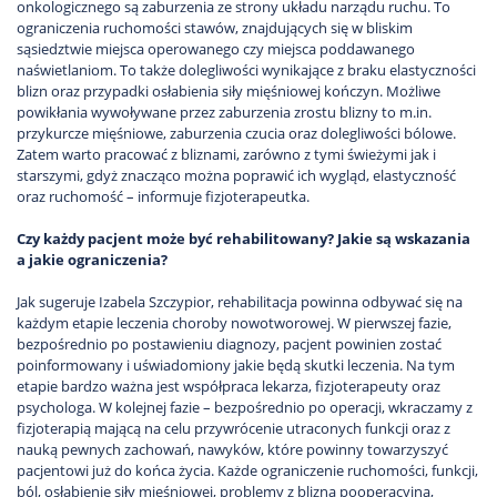
onkologicznego są zaburzenia ze strony układu narządu ruchu. To
ograniczenia ruchomości stawów, znajdujących się w bliskim
sąsiedztwie miejsca operowanego czy miejsca poddawanego
naświetlaniom. To także dolegliwości wynikające z braku elastyczności
blizn oraz przypadki osłabienia siły mięśniowej kończyn. Możliwe
powikłania wywoływane przez zaburzenia zrostu blizny to m.in.
przykurcze mięśniowe, zaburzenia czucia oraz dolegliwości bólowe.
Zatem warto pracować z bliznami, zarówno z tymi świeżymi jak i
starszymi, gdyż znacząco można poprawić ich wygląd, elastyczność
oraz ruchomość – informuje fizjoterapeutka.
Czy każdy pacjent może być rehabilitowany? Jakie są wskazania
a jakie ograniczenia?
Jak sugeruje Izabela Szczypior, rehabilitacja powinna odbywać się na
każdym etapie leczenia choroby nowotworowej. W pierwszej fazie,
bezpośrednio po postawieniu diagnozy, pacjent powinien zostać
poinformowany i uświadomiony jakie będą skutki leczenia. Na tym
etapie bardzo ważna jest współpraca lekarza, fizjoterapeuty oraz
psychologa. W kolejnej fazie – bezpośrednio po operacji, wkraczamy z
fizjoterapią mającą na celu przywrócenie utraconych funkcji oraz z
nauką pewnych zachowań, nawyków, które powinny towarzyszyć
pacjentowi już do końca życia. Każde ograniczenie ruchomości, funkcji,
ból, osłabienie siły mięśniowej, problemy z blizną pooperacyjną,