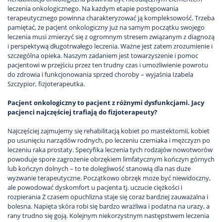
leczenia onkologicznego. Na każdym etapie postępowania
terapeutycznego powinna charakteryzować ją kompleksowość. Trzeba
pamiętać, że pacjent onkologiczny już na samym początku swojego
leczenia musi zmierzyć się z ogromnym stresem związanym z diagnozą
i perspektywą długotrwałego leczenia. Ważne jest zatem zrozumienie i
szczególna opieka. Naszym zadaniem jest towarzyszenie i pomoc
pacjentowi w przejściu przez ten trudny czas i umożliwienie powrotu
do zdrowia i funkcjonowania sprzed choroby – wyjaśnia Izabela
Szczypior, fizjoterapeutka.
Pacjent onkologiczny to pacjent z różnymi dysfunkcjami. Jacy
pacjenci najczęściej trafiają do fizjoterapeuty?
Najczęściej zajmujemy się rehabilitacją kobiet po mastektomii, kobiet
po usunięciu narządów rodnych, po leczeniu czerniaka i mężczyzn po
leczeniu raka prostaty. Specyfika leczenia tych rodzajów nowotworów
powoduje spore zagrożenie obrzękiem limfatycznym kończyn górnych
lub kończyn dolnych – to te dolegliwość stanowią dla nas duże
wyzwanie terapeutyczne. Początkowo obrzęk może być niewidoczny,
ale powodować dyskomfort u pacjenta tj. uczucie ciężkości i
rozpierania Z czasem opuchlizna staje się coraz bardziej zauważalna i
bolesna. Napięta skóra robi się bardzo wrażliwa i podatna na urazy, a
rany trudno się goją. Kolejnym niekorzystnym następstwem leczenia