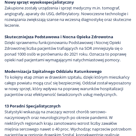
Nowy sprzęt wysokospecjalistyczny
Zakupione zostały urządzenia i sprzęt medyczny m.in. tomograf,
angiografy, aparaty do USG, defibrylatory. Nowoczesne technologie i
rozwiązania zwiększają szanse na wczesną diagnostykę oraz skuteczne
leczenie.
Skuteczniejsza Podstawowa i Nocna Opieka Zdrowotna
Dzięki sprawnemu funkcjonowaniu Podstawowej i Nocnej Opieki
Zdrowotnej liczba pacjentów trafiających na SOR zmniejszyła się o
ponad 1000 osób w porównaniu do 2021 roku. Oznacza to poprawę
opieki nad pacjentami wymagającymi natychmiastowej pomocy.
Modernizacja Szpitalnego Oddziału Ratunkowego
To kolejny etap zmian w drawskim szpitalu, dzięki którym mieszkańcy
całego powiatu mogą czuć się bezpieczniej. Oddział został wyposażony
w nowy sprzęt, który wpływa na poprawę warunków hospitalizacji
pacjentów oraz efektywność świadczonych usług medycznych.
13 Poradni Specjalistycznych
Statystyki wskazują na znaczący wzrost chorób sercowo-
naczyniowych oraz neurologicznych po okresie pandemii. W
niektórych regionach kraju zanotowano wzrost liczby zawałów
mięśnia sercowego nawet o 40 proc. Wychodząc naprzeciw potrzebom
pacjentów w regionie drawskim Szpital konsekwentnie realizuje