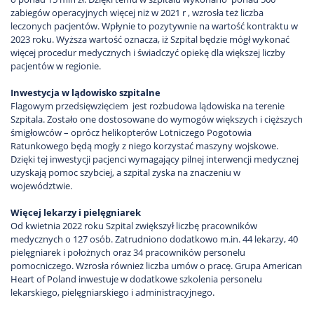
zabiegów operacyjnych więcej niż w 2021 r , wzrosła też liczba
leczonych pacjentów. Wpłynie to pozytywnie na wartość kontraktu w
2023 roku. Wyższa wartość oznacza, iż Szpital będzie mógł wykonać
więcej procedur medycznych i świadczyć opiekę dla większej liczby
pacjentów w regionie.
Inwestycja w lądowisko szpitalne
Flagowym przedsięwzięciem jest rozbudowa lądowiska na terenie
Szpitala. Zostało one dostosowane do wymogów większych i cięższych
śmigłowców – oprócz helikopterów Lotniczego Pogotowia
Ratunkowego będą mogły z niego korzystać maszyny wojskowe.
Dzięki tej inwestycji pacjenci wymagający pilnej interwencji medycznej
uzyskają pomoc szybciej, a szpital zyska na znaczeniu w
województwie.
Więcej lekarzy i pielęgniarek
Od kwietnia 2022 roku Szpital zwiększył liczbę pracowników
medycznych o 127 osób. Zatrudniono dodatkowo m.in. 44 lekarzy, 40
pielęgniarek i położnych oraz 34 pracowników personelu
pomocniczego. Wzrosła również liczba umów o pracę. Grupa American
Heart of Poland inwestuje w dodatkowe szkolenia personelu
lekarskiego, pielęgniarskiego i administracyjnego.