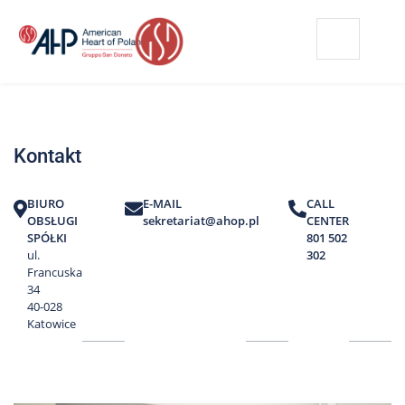
Przejdź
Wyszukiwarka
Kontakt
do
treści
Nasze
placówki
Kontakt
Strefa
Pacjenta
BIURO
E-MAIL
CALL
Edukacja
OBSŁUGI
sekretariat@ahop.pl
CENTER
Pacjenta
SPÓŁKI
801 502
ul.
302
O
Francuska
nas
34
40-028
Marki
Katowice
AHP
Media
o