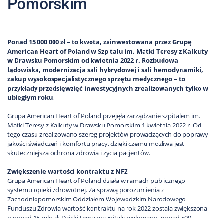
Pomorskim
Ponad 15 000 000 zł – to kwota, zainwestowana przez Grupę
American Heart of Poland w Szpitalu im. Matki Teresy z Kalkuty
w Drawsku Pomorskim od kwietnia 2022 r. Rozbudowa
lądowiska, modernizacja sali hybrydowej i sali hemodynamiki,
zakup wysokospecjalistycznego sprzętu medycznego – to
przykłady przedsięwzięć inwestycyjnych zrealizowanych tylko w
ubiegłym roku.
Grupa American Heart of Poland przejęła zarządzanie szpitalem im.
Matki Teresy z Kalkuty w Drawsku Pomorskim 1 kwietnia 2022 r. Od
tego czasu zrealizowano szereg projektów prowadzących do poprawy
jakości świadczeń i komfortu pracy, dzięki czemu możliwa jest
skuteczniejsza ochrona zdrowia i życia pacjentów.
Zwiększenie wartości kontraktu z NFZ
Grupa American Heart of Poland działa w ramach publicznego
systemu opieki zdrowotnej. Za sprawą porozumienia z
Zachodniopomorskim Oddziałem Wojewódzkim Narodowego
Funduszu Zdrowia wartość kontraktu na rok 2022 została zwiększona
o ponad 15 mln zł. Dzięki temu w szpitalu wykonano ponad 500