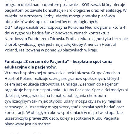
program opieki nad pacjentem po zawale – KOS-zawał, który oferuje
pacjentom po zawale konsultacje kardiologiczne oraz rehabilitację. W
związku ze wzrostem liczby udarów mózgu drawska placówka
obejmie również opieką pacjentów neurologicznych.
Od 1 lutego działalność rozpoczyna Poradnia Neurologiczna, która 4
dni w tygodniu będzie funkcjonować w ramach kontraktu z
Narodowym Funduszem Zdrowia. Profilaktyka, diagnostyka i leczenie
chorób cywilizacyjnych jest misją całej Grupy American Heart of
Poland, realizowaną w ponad 20 placówkach w kraju.
Fundacja „Z sercem do Pacjenta” – bezpłatne spotkania
edukacyjne dla pacjentów.
W ramach społecznej odpowiedzialności biznesu Grupa American
Heart of Poland realizuje szereg programów społecznych, których
celem jest edukacja zdrowotna. Fundacja „Z sercem do Pacjenta”
organizuje bezpłatne spotkania – Kluby Pacjenta. Specjaliści medyczni
dzielą się swoją wiedzą na temat zapobiegania chorobom
cywilizacyjnym takim jak otyłość, udary mózgu czy zawały mięśnia
sercowego, a uczestnicy mogą skorzystać z bezpłatnych badań oraz
konsultacji. W ubiegłym roku w spotkaniach w maju i w listopadzie
uczestniczyło prawie 200 osób, kolejne spotkanie Klubu Pacjenta
planowane jest na marzec.