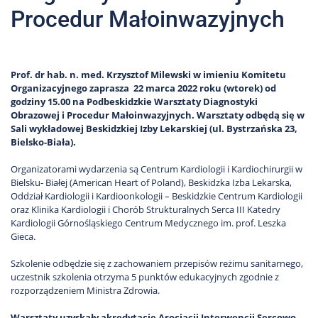
Procedur Małoinwazyjnych
Prof. dr hab. n. med. Krzysztof Milewski w imieniu Komitetu
Organizacyjnego zaprasza 22 marca 2022 roku (wtorek) od
godziny 15.00 na Podbeskidzkie Warsztaty Diagnostyki
Obrazowej i Procedur Małoinwazyjnych. Warsztaty odbędą się w
Sali wykładowej Beskidzkiej Izby Lekarskiej (ul. Bystrzańska 23,
Bielsko-Biała).
Organizatorami wydarzenia są Centrum Kardiologii i Kardiochirurgii w
Bielsku- Białej (American Heart of Poland), Beskidzka Izba Lekarska,
Oddział Kardiologii i Kardioonkologii – Beskidzkie Centrum Kardiologii
oraz Klinika Kardiologii i Chorób Strukturalnych Serca III Katedry
Kardiologii Górnośląskiego Centrum Medycznego im. prof. Leszka
Gieca.
Szkolenie odbędzie się z zachowaniem przepisów reżimu sanitarnego,
uczestnik szkolenia otrzyma 5 punktów edukacyjnych zgodnie z
rozporządzeniem Ministra Zdrowia.
Warsztaty uzyskały akredytację Asocjacji Interwencji Sercowo