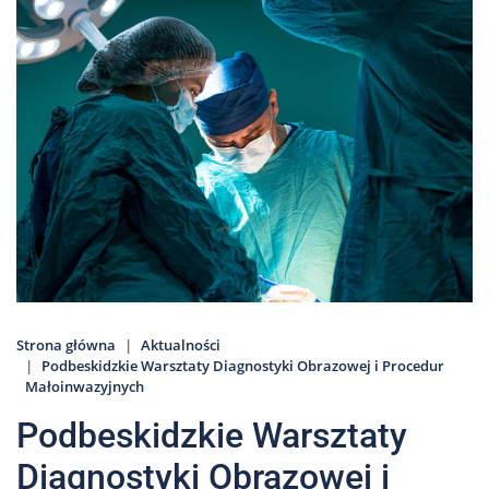
Nas
Kariera
Galeria
Kontakt
801
502
302
Strona główna
Aktualności
Podbeskidzkie Warsztaty Diagnostyki Obrazowej i Procedur
Małoinwazyjnych
Podbeskidzkie Warsztaty
Diagnostyki Obrazowej i