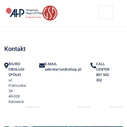
Przejdź
Wyszukiwarka
Kontakt
do
treści
Nasze
placówki
Kontakt
Strefa
Pacjenta
BIURO
E-MAIL
CALL
Edukacja
OBSŁUGI
sekretariat@ahop.pl
CENTER
Pacjenta
SPÓŁKI
801 502
ul.
302
O
Francuska
nas
34
40-028
Marki
Katowice
AHP
Media
o