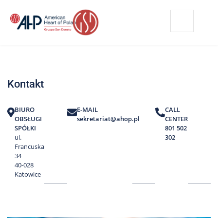
Przejdź
Wyszukiwarka
Kontakt
do
treści
Nasze
placówki
Kontakt
Strefa
Pacjenta
BIURO
E-MAIL
CALL
Edukacja
OBSŁUGI
sekretariat@ahop.pl
CENTER
Pacjenta
SPÓŁKI
801 502
ul.
302
O
Francuska
nas
34
40-028
Marki
Katowice
AHP
Media
o