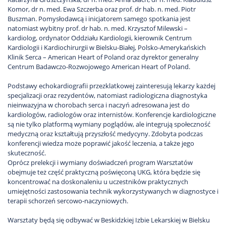
Komor, dr n. med. Ewa Szczerba oraz prof. dr hab. n. med. Piotr
Buszman. Pomysłodawcą i inicjatorem samego spotkania jest
natomiast wybitny prof. dr hab. n. med. Krzysztof Milewski –
kardiolog, ordynator Oddziału Kardiologii, kierownik Centrum
Kardiologii i Kardiochirurgii w Bielsku-Białej, Polsko-Amerykańskich
Klinik Serca – American Heart of Poland oraz dyrektor generalny
Centrum Badawczo-Rozwojowego American Heart of Poland.
Podstawy echokardiografii przezklatkowej zainteresują lekarzy każdej
specjalizacji oraz rezydentów, natomiast radiologiczna diagnostyka
nieinwazyjna w chorobach serca i naczyń adresowana jest do
kardiologów, radiologów oraz internistów. Konferencje kardiologiczne
są nie tylko platformą wymiany poglądów, ale integrują społeczność
medyczną oraz kształtują przyszłość medycyny. Zdobyta podczas
konferencji wiedza może poprawić jakość leczenia, a także jego
skuteczność.
Oprócz prelekcji i wymiany doświadczeń program Warsztatów
obejmuje też część praktyczną poświęconą UKG, która będzie się
koncentrować na doskonaleniu u uczestników praktycznych
umiejętności zastosowania technik wykorzystywanych w diagnostyce i
terapii schorzeń sercowo-naczyniowych.
Warsztaty będą się odbywać w Beskidzkiej Izbie Lekarskiej w Bielsku