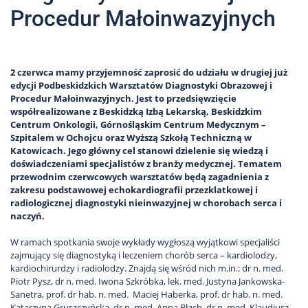
Procedur Małoinwazyjnych
2 czerwca mamy przyjemność zaprosić do udziału w drugiej już
edycji Podbeskidzkich Warsztatów Diagnostyki Obrazowej i
Procedur Małoinwazyjnych. Jest to przedsięwzięcie
współrealizowane z Beskidzką Izbą Lekarską, Beskidzkim
Centrum Onkologii, Górnośląskim Centrum Medycznym –
Szpitalem w Ochojcu oraz Wyższą Szkołą Techniczną w
Katowicach. Jego główny cel stanowi dzielenie się wiedzą i
doświadczeniami specjalistów z branży medycznej. Tematem
przewodnim czerwcowych warsztatów będą zagadnienia z
zakresu podstawowej echokardiografii przezklatkowej i
radiologicznej diagnostyki nieinwazyjnej w chorobach serca i
naczyń.
W ramach spotkania swoje wykłady wygłoszą wyjątkowi specjaliści
zajmujący się diagnostyką i leczeniem chorób serca – kardiolodzy,
kardiochirurdzy i radiolodzy. Znajdą się wśród nich m.in.: dr n. med.
Piotr Pysz, dr n. med. Iwona Szkróbka, lek. med. Justyna Jankowska-
Sanetra, prof. dr hab. n. med. Maciej Haberka, prof. dr hab. n. med.
Katarzyna Gruszczyńska, dr n. med. Anna Błach, dr n. med. Klaudiusz