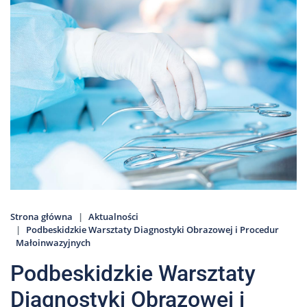
Nas
Kariera
Galeria
Kontakt
801
502
302
Strona główna
Aktualności
Podbeskidzkie Warsztaty Diagnostyki Obrazowej i Procedur
Małoinwazyjnych
Podbeskidzkie Warsztaty
Diagnostyki Obrazowej i