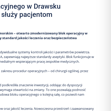
acyjnego w Drawsku
ż służy pacjentom
morskim – otwarto zmodernizowany blok operacyjny w
 standard jakości leczenia oraz bezpieczeństwa
ndywidualne systemy kontroli jakości i parametrów powietrza.
PA, zapewniają najwyższe standardy aseptyki. Blok funkcjonuje w
imedialnym wspierającym pracę zespołów medycznych.
akresu procedur operacyjnych – od chirurgii ogólnej, przez
 podkreśliła znaczenie inwestycji, oddając do dyspozycji
wymaga otwartości na zmiany. To one pozwalają podnosić
zbudowa bloku operacyjnego o kolejną salę, co pozwoli nam
tów oraz jakość leczenia. Nowoczesna przestrzeń i zaawansowany