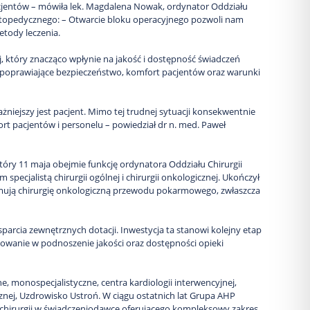
acjentów – mówiła lek. Magdalena Nowak, ordynator Oddziału
u Ortopedycznego: – Otwarcie bloku operacyjnego pozwoli nam
tody leczenia.
, który znacząco wpłynie na jakość i dostępność świadczeń
ie poprawiające bezpieczeństwo, komfort pacjentów oraz warunki
żniejszy jest pacjent. Mimo tej trudnej sytuacji konsekwentnie
rt pacjentów i personelu – powiedział dr n. med. Paweł
tóry 11 maja obejmie funkcję ordynatora Oddziału Chirurgii
pecjalistą chirurgii ogólnej i chirurgii onkologicznej. Ukończył
mują chirurgię onkologiczną przewodu pokarmowego, zwłaszcza
arcia zewnętrznych dotacji. Inwestycja ta stanowi kolejny etap
owanie w podnoszenie jakości oraz dostępności opieki
 monospecjalistyczne, centra kardiologii interwencyjnej,
znej, Uzdrowisko Ustroń. W ciągu ostatnich lat Grupa AHP
diochirurgii w świadczeniodawcę oferującego kompleksowy zakres