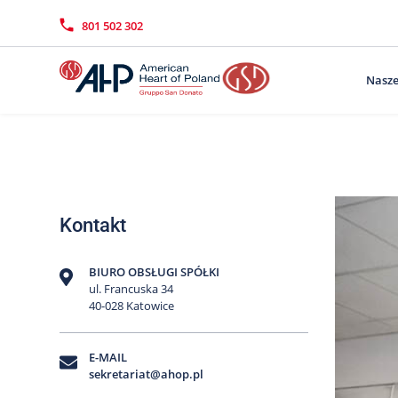
Przejdź
Wyszukiwarka
Kontakt
do
801 502 302
treści
Nasze
Kontakt
BIURO OBSŁUGI SPÓŁKI
ul. Francuska 34
40-028 Katowice
E-MAIL
sekretariat@ahop.pl