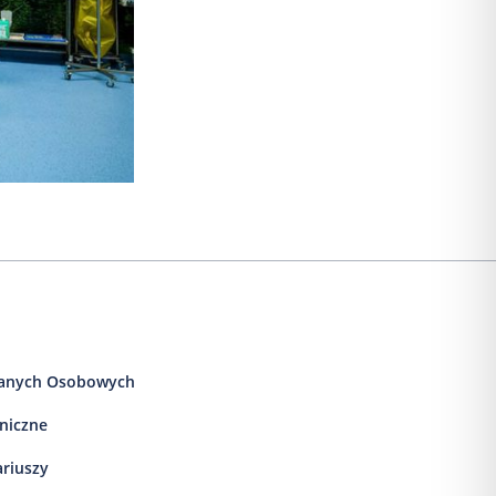
anych Osobowych
iniczne
ariuszy