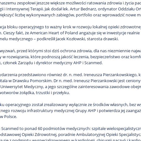
 naszemu zespołowi jeszcze większe możliwości ratowania zdrowia i życia p
gii i Intensywnej Terapii. Jak dodał lek. Artur Bednarz, ordynator Oddział
iększyć liczbę wykonywanych zabiegów, portfolio oraz wprowadzić nowe me
cja bloku operacyjnego to ważny krok w rozwoju lokalnej opieki zdrowotnej
 Cieszy fakt, że American Heart of Poland angażuje się w inwestycje realn
nelu medycznego – podkreślił Jacek Kozłowski, starosta drawski.
 wyzwań, przed którymi stoi dziś ochrona zdrowia, dla nas niezmiennie najwa
 w rozwiązania, które podnoszą jakość leczenia, bezpieczeństwo oraz komfo
, członek Zarządu i dyrektor medyczny AHP i Scanmed.
ydarzenia przedstawiono również dr. n. med. Ireneusza Pierzankowskiego, k
itala w Drawsku Pomorskim. Dr n. med. Ireneusz Pierzankowski jest cenionym s
Uniwersytet Medyczny, a jego szczególne zainteresowania zawodowe obej
wotworów żołądka, trzustki i przełyku.
u operacyjnego został zrealizowany wyłącznie ze środków własnych, bez wsp
ego rozwoju infrastruktury medycznej Grupy AHP i potwierdza jej zaangaż
w Polsce.
 Scanmed to ponad 60 podmiotów medycznych: szpitale wielospecjalistyczne,
dstawowej Opieki Zdrowotnej, poradnie Ambulatoryjnej Opieki Specjalistyc
iła się z podmiotu wyspecjalizowanego w kardiologii, chirurgii naczyń i kar