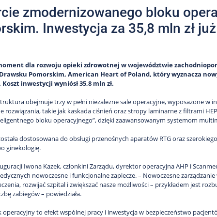
cie zmodernizowanego bloku oper
skim. Inwestycja za 35,8 mln zł ju
moment dla rozwoju opieki zdrowotnej w województwie zachodniopo
 Drawsku Pomorskim, American Heart of Poland, który wyznacza nowy
Koszt inwestycji wyniósł 35,8 mln zł.
truktura obejmuje trzy w pełni niezależne sale operacyjne, wyposażone w i
 rozwiązania, takie jak kaskada ciśnień oraz stropy laminarne z filtrami HE
nteligentnego bloku operacyjnego”, dzięki zaawansowanym systemom mult
została dostosowana do obsługi przenośnych aparatów RTG oraz szerokiego z
po ginekologię.
uguracji Iwona Kazek, członkini Zarządu, dyrektor operacyjna AHP i Scanmed
dycznych nowoczesne i funkcjonalne zaplecze. – Nowoczesne zarządzanie 
eczenia, rozwijać szpital i zwiększać nasze możliwości – przykładem jest ro
iczbę zabiegów – powiedziała.
 operacyjny to efekt wspólnej pracy i inwestycja w bezpieczeństwo pacjen