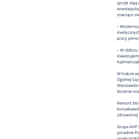
sprzęt dają
Anestezjolo
znacząco zw
– Moderniza
medycznych.
pracy perso
– W obliczu
inwestujemy
Kaźmierczak
W trakcie w
Ogólnej Szp
Warszawski 
leczenie no
Remont blok
konsekwentn
zdrowotnej 
Grupa AHP i
poradnie Po
przekształc