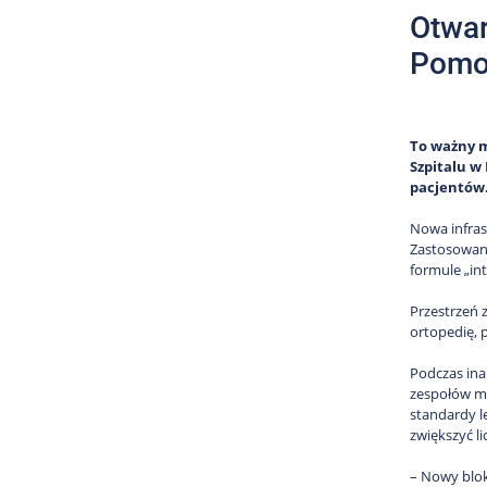
Otwar
Pomor
To ważny 
Szpitalu w
pacjentów. 
Nowa infras
Zastosowane
formule „i
Przestrzeń 
ortopedię, 
Podczas ina
zespołów me
standardy l
zwiększyć l
– Nowy blok