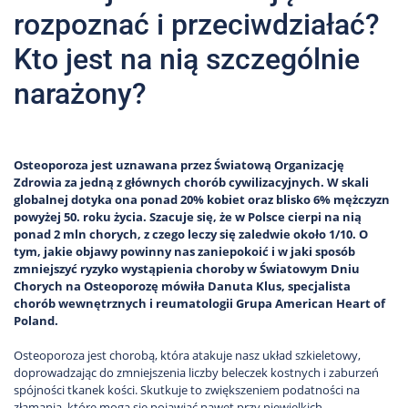
rozpoznać i przeciwdziałać?
Kto jest na nią szczególnie
narażony?
Osteoporoza jest uznawana przez Światową Organizację
Zdrowia za jedną z głównych chorób cywilizacyjnych. W skali
globalnej dotyka ona ponad 20% kobiet oraz blisko 6% mężczyzn
powyżej 50. roku życia. Szacuje się, że w Polsce cierpi na nią
ponad 2 mln chorych, z czego leczy się zaledwie około 1/10. O
tym, jakie objawy powinny nas zaniepokoić i w jaki sposób
zmniejszyć ryzyko wystąpienia choroby w Światowym Dniu
Chorych na Osteoporozę mówiła Danuta Klus, specjalista
chorób wewnętrznych i reumatologii Grupa American Heart of
Poland.
Osteoporoza jest chorobą, która atakuje nasz układ szkieletowy,
doprowadzając do zmniejszenia liczby beleczek kostnych i zaburzeń
spójności tkanek kości. Skutkuje to zwiększeniem podatności na
złamania, które mogą się pojawiać nawet przy niewielkich