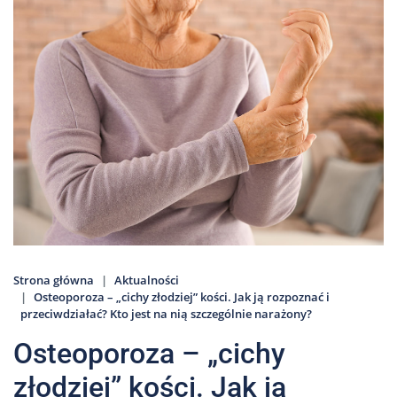
Nas
Kariera
Galeria
Kontakt
801
502
302
Strona główna
Aktualności
Osteoporoza – „cichy złodziej” kości. Jak ją rozpoznać i
przeciwdziałać? Kto jest na nią szczególnie narażony?
Osteoporoza – „cichy
złodziej” kości. Jak ją