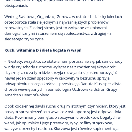
obciążeniach.
Według Światowej Organizacji Zdrowia w ostatnich dziesięcioleciach
osteoporoza stała się jednym z najważniejszych problemów
zdrowotnych. Z jednej strony jest to związane ze zmianami
demograficznymi i starzeniem się społeczeństwa, z drugiej – z
siedzącego trybu życia.
Ruch, witamina D i dieta bogata w wapń
– Niestety, wszystko, co ułatwia nam poruszanie się, jak samochody,
windy czy schody ruchome wyłącza nas z codziennej aktywności
fizycznej, a co za tym idzie sprzyja rozwijaniu się osteoporozy. Już
nawet jeden dzień spędzony w całkowitym bezruchu sprzyja
odwapnieniu naszego kośćca – przestrzega Danuta Klus, specjalista
chorób wewnętrznych i reumatologii z Uzdrowiska Ustroń Grupy
American Heart of Poland.
Obok codziennej dawki ruchu drugim istotnym czynnikiem, który jest
naszym sprzymierzeńcem w walce z osteoporozą jest odpowiednia
dieta. Powinniśmy pamiętać o spożywaniu produktów bogatych w
wapń, jak np. mleko i jego przetwory, ryby, rośliny strączkowe,
warzywa, orzechy i nasiona. Kluczowa jest również suplementacja