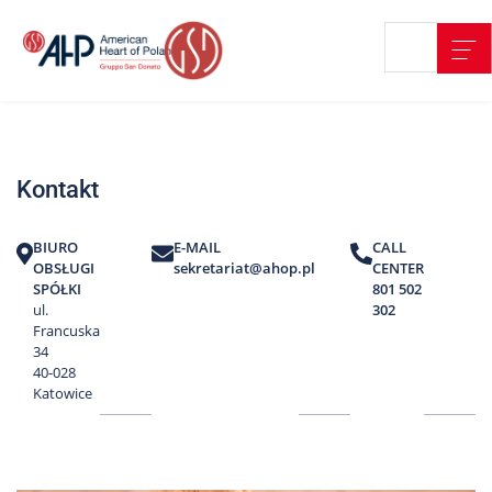
Przejdź
Wyszukiwarka
Kontakt
do
treści
Nasze
placówki
Kontakt
Strefa
Pacjenta
BIURO
E-MAIL
CALL
Edukacja
OBSŁUGI
sekretariat@ahop.pl
CENTER
Pacjenta
SPÓŁKI
801 502
ul.
302
O
Francuska
nas
34
40-028
Marki
Katowice
AHP
Media
o