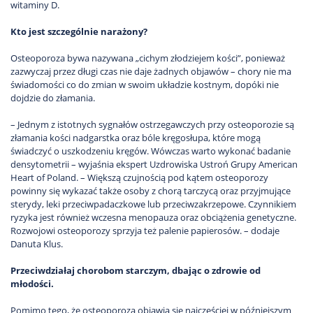
witaminy D.
Kto jest szczególnie narażony?
Osteoporoza bywa nazywana „cichym złodziejem kości”, ponieważ
zazwyczaj przez długi czas nie daje żadnych objawów – chory nie ma
świadomości co do zmian w swoim układzie kostnym, dopóki nie
dojdzie do złamania.
– Jednym z istotnych sygnałów ostrzegawczych przy osteoporozie są
złamania kości nadgarstka oraz bóle kręgosłupa, które mogą
świadczyć o uszkodzeniu kręgów. Wówczas warto wykonać badanie
densytometrii – wyjaśnia ekspert Uzdrowiska Ustroń Grupy American
Heart of Poland. – Większą czujnością pod kątem osteoporozy
powinny się wykazać także osoby z chorą tarczycą oraz przyjmujące
sterydy, leki przeciwpadaczkowe lub przeciwzakrzepowe. Czynnikiem
ryzyka jest również wczesna menopauza oraz obciążenia genetyczne.
Rozwojowi osteoporozy sprzyja też palenie papierosów. – dodaje
Danuta Klus.
Przeciwdziałaj chorobom starczym, dbając o zdrowie od
młodości.
Pomimo tego, że osteoporoza objawia się najczęściej w późniejszym