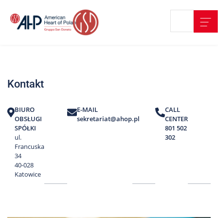
Przejdź
Wyszukiwarka
Kontakt
do
treści
Nasze
placówki
Kontakt
Strefa
Pacjenta
BIURO
E-MAIL
CALL
Edukacja
OBSŁUGI
sekretariat@ahop.pl
CENTER
Pacjenta
SPÓŁKI
801 502
ul.
302
O
Francuska
nas
34
40-028
Marki
Katowice
AHP
Media
o