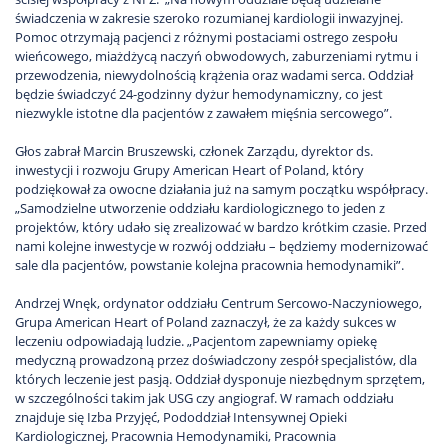
świadczenia w zakresie szeroko rozumianej kardiologii inwazyjnej.
Pomoc otrzymają pacjenci z różnymi postaciami ostrego zespołu
wieńcowego, miażdżycą naczyń obwodowych, zaburzeniami rytmu i
przewodzenia, niewydolnością krążenia oraz wadami serca. Oddział
będzie świadczyć 24-godzinny dyżur hemodynamiczny, co jest
niezwykle istotne dla pacjentów z zawałem mięśnia sercowego”.
Głos zabrał Marcin Bruszewski, członek Zarządu, dyrektor ds.
inwestycji i rozwoju Grupy American Heart of Poland, który
podziękował za owocne działania już na samym początku współpracy.
„Samodzielne utworzenie oddziału kardiologicznego to jeden z
projektów, który udało się zrealizować w bardzo krótkim czasie. Przed
nami kolejne inwestycje w rozwój oddziału – będziemy modernizować
sale dla pacjentów, powstanie kolejna pracownia hemodynamiki”.
Andrzej Wnęk, ordynator oddziału Centrum Sercowo-Naczyniowego,
Grupa American Heart of Poland zaznaczył, że za każdy sukces w
leczeniu odpowiadają ludzie. „Pacjentom zapewniamy opiekę
medyczną prowadzoną przez doświadczony zespół specjalistów, dla
których leczenie jest pasją. Oddział dysponuje niezbędnym sprzętem,
w szczególności takim jak USG czy angiograf. W ramach oddziału
znajduje się Izba Przyjęć, Pododdział Intensywnej Opieki
Kardiologicznej, Pracownia Hemodynamiki, Pracownia