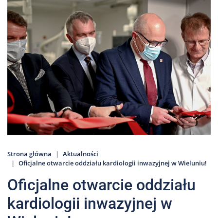
Nas
Kariera
Galeria
Kontakt
801
502
302
Strona główna
Aktualności
Oficjalne otwarcie oddziału kardiologii inwazyjnej w Wieluniu!
Oficjalne otwarcie oddziału
kardiologii inwazyjnej w