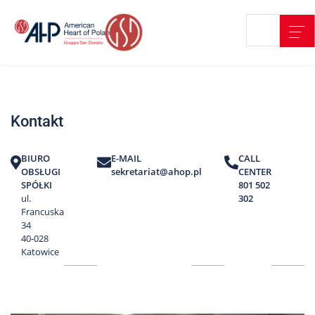
Przejdź
Wyszukiwarka
Kontakt
do
treści
Nasze
placówki
Kontakt
Strefa
Pacjenta
BIURO
E-MAIL
CALL
Edukacja
OBSŁUGI
sekretariat@ahop.pl
CENTER
Pacjenta
SPÓŁKI
801 502
ul.
302
O
Francuska
nas
34
40-028
Marki
Katowice
AHP
Media
o