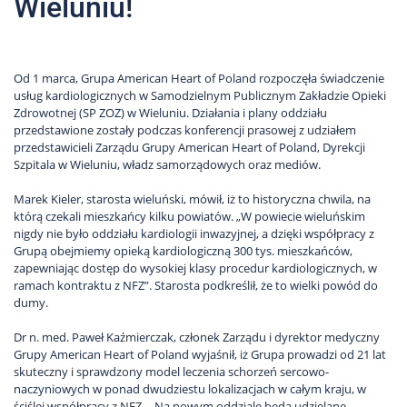
Wieluniu!
Od 1 marca, Grupa American Heart of Poland rozpoczęła świadczenie
usług kardiologicznych w Samodzielnym Publicznym Zakładzie Opieki
Zdrowotnej (SP ZOZ) w Wieluniu. Działania i plany oddziału
przedstawione zostały podczas konferencji prasowej z udziałem
przedstawicieli Zarządu Grupy American Heart of Poland, Dyrekcji
Szpitala w Wieluniu, władz samorządowych oraz mediów.
Marek Kieler, starosta wieluński, mówił, iż to historyczna chwila, na
którą czekali mieszkańcy kilku powiatów. „W powiecie wieluńskim
nigdy nie było oddziału kardiologii inwazyjnej, a dzięki współpracy z
Grupą obejmiemy opieką kardiologiczną 300 tys. mieszkańców,
zapewniając dostęp do wysokiej klasy procedur kardiologicznych, w
ramach kontraktu z NFZ”. Starosta podkreślił, że to wielki powód do
dumy.
Dr n. med. Paweł Kaźmierczak, członek Zarządu i dyrektor medyczny
Grupy American Heart of Poland wyjaśnił, iż Grupa prowadzi od 21 lat
skuteczny i sprawdzony model leczenia schorzeń sercowo-
naczyniowych w ponad dwudziestu lokalizacjach w całym kraju, w
ściślej współpracy z NFZ. „Na nowym oddziale będą udzielane