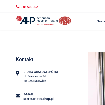
Przejdź
Wyszukiwarka
Kontakt
do
801 502 302
treści
Nasze
Kontakt
BIURO OBSŁUGI SPÓŁKI
ul. Francuska 34
40-028 Katowice
E-MAIL
sekretariat@ahop.pl