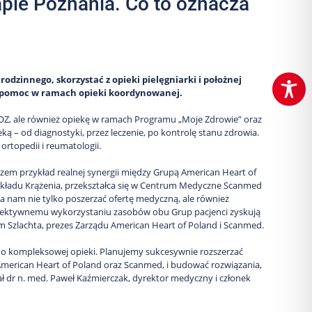
ie Poznania. Co to oznacza
odzinnego, skorzystać z opieki pielęgniarki i położnej
ą pomoc w ramach opieki koordynowanej.
OZ, ale również opiekę w ramach Programu „Moje Zdrowie” oraz
eką – od diagnostyki, przez leczenie, po kontrolę stanu zdrowia.
 ortopedii i reumatologii.
m przykład realnej synergii między Grupą American Heart of
Układu Krążenia, przekształca się w Centrum Medyczne Scanmed
a nam nie tylko poszerzać ofertę medyczną, ale również
 efektywnemu wykorzystaniu zasobów obu Grup pacjenci zyskują
m Szlachta, prezes Zarządu American Heart of Poland i Scanmed.
 do kompleksowej opieki. Planujemy sukcesywnie rozszerzać
– American Heart of Poland oraz Scanmed, i budować rozwiązania,
 dr n. med. Paweł Kaźmierczak, dyrektor medyczny i członek