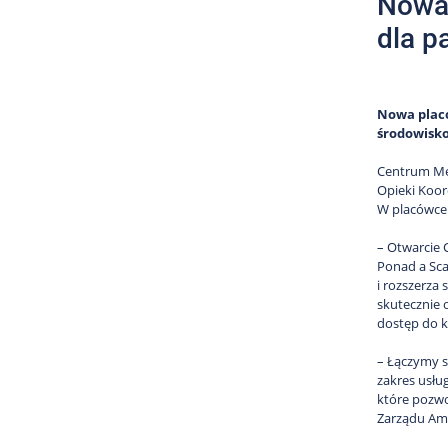
Nowa 
dla p
Nowa placó
środowisko
Centrum Med
Opieki Koord
W placówce d
– Otwarcie 
Ponad a Sca
i rozszerza
skutecznie 
dostęp do k
– Łączymy s
zakres usłu
które pozwo
Zarządu Ame