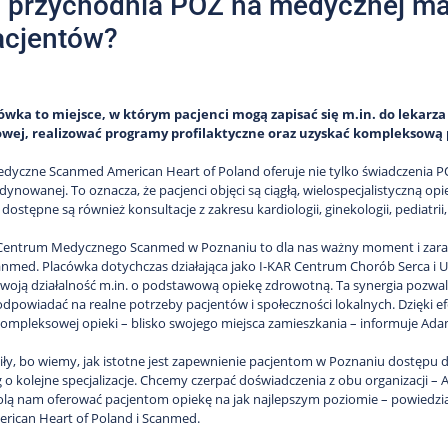
przychodnia POZ na medycznej map
acjentów?
wka to miejsce, w którym pacjenci mogą zapisać się m.in. do lekarza r
wej, realizować programy profilaktyczne oraz uzyskać kompleksow
yczne Scanmed American Heart of Poland oferuje nie tylko świadczenia P
ynowanej. To oznacza, że pacjenci objęci są ciągłą, wielospecjalistyczną opi
ostępne są również konsultacje z zakresu kardiologii, ginekologii, pediatrii,
Centrum Medycznego Scanmed w Poznaniu to dla nas ważny moment i zaraze
nmed. Placówka dotychczas działająca jako I-KAR Centrum Chorób Serca i 
 swoją działalność m.in. o podstawową opiekę zdrowotną. Ta synergia pozwal
odpowiadać na realne potrzeby pacjentów i społeczności lokalnych. Dzięki
ompleksowej opieki – blisko swojego miejsca zamieszkania – informuje Ada
iły, bo wiemy, jak istotne jest zapewnienie pacjentom w Poznaniu dostępu
g o kolejne specjalizacje. Chcemy czerpać doświadczenia z obu organizacji 
lą nam oferować pacjentom opiekę na jak najlepszym poziomie – powiedział
rican Heart of Poland i Scanmed.