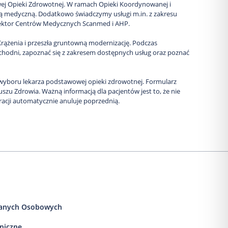
ej Opieki Zdrowotnej. W ramach Opieki Koordynowanej i
ą medyczną. Dodatkowo świadczymy usługi m.in. z zakresu
 dyrektor Centrów Medycznych Scanmed i AHP.
rążenia i przeszła gruntowną modernizację. Podczas
ychodni, zapoznać się z zakresem dostępnych usług oraz poznać
wyboru lekarza podstawowej opieki zdrowotnej. Formularz
zu Zdrowia. Ważną informacją dla pacjentów jest to, że nie
racji automatycznie anuluje poprzednią.
anych Osobowych
iniczne