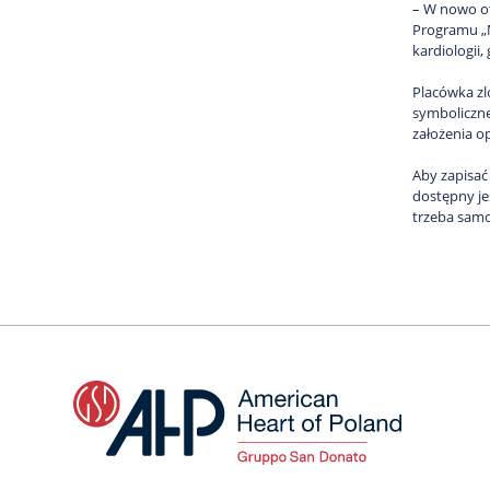
– W nowo ot
Programu „M
kardiologii
Placówka zl
symboliczne
założenia o
Aby zapisać
dostępny je
trzeba samo