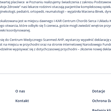
wartej placówce w Poznaniu realizujemy świadczenia z zakresu Podstawow
oje Zdrowie” nasi lekarze rodzinni otaczają pacjentów kompleksową opiek
, ginekologii, pediatrii, ortopedii, reumatologii – wyjaśniła Marzena Binek,
okalizowana jest w miejscu dawnego I-KAR Centrum Chorób Serca i Układu K
go otwarcia, które odbyło się 5 czerwca, goście mogli zwiedzić wnętrze prz
pieki koordynowanej.
 się do Centrum Medycznego Scanmed AHP, wystarczy wypełnić deklarację 
st na miejscu w przychodni oraz na stronie internetowej Narodowego Fundus
dzielnie wypisywać się z dotychczasowej przychodni – złożenie nowej dekla
O nas
Dotacje
Kontakt
Ochrona D
Badania kl