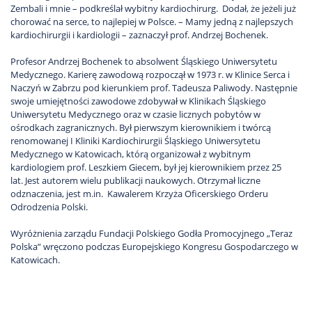
Zembali i mnie – podkreślał wybitny kardiochirurg. Dodał, że jeżeli już
chorować na serce, to najlepiej w Polsce. – Mamy jedną z najlepszych
kardiochirurgii i kardiologii – zaznaczył prof. Andrzej Bochenek.
Profesor Andrzej Bochenek to absolwent Śląskiego Uniwersytetu
Medycznego. Karierę zawodową rozpoczął w 1973 r. w Klinice Serca i
Naczyń w Zabrzu pod kierunkiem prof. Tadeusza Paliwody. Następnie
swoje umiejętności zawodowe zdobywał w Klinikach Śląskiego
Uniwersytetu Medycznego oraz w czasie licznych pobytów w
ośrodkach zagranicznych. Był pierwszym kierownikiem i twórcą
renomowanej I Kliniki Kardiochirurgii Śląskiego Uniwersytetu
Medycznego w Katowicach, którą organizował z wybitnym
kardiologiem prof. Leszkiem Giecem, był jej kierownikiem przez 25
lat. Jest autorem wielu publikacji naukowych. Otrzymał liczne
odznaczenia, jest m.in. Kawalerem Krzyża Oficerskiego Orderu
Odrodzenia Polski.
Wyróżnienia zarządu Fundacji Polskiego Godła Promocyjnego „Teraz
Polska” wręczono podczas Europejskiego Kongresu Gospodarczego w
Katowicach.