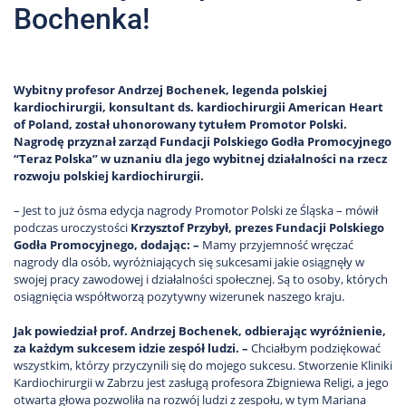
Bochenka!
Wybitny profesor Andrzej Bochenek, legenda polskiej
kardiochirurgii, konsultant ds. kardiochirurgii American Heart
of Poland, został uhonorowany tytułem
Promotor Polski.
Nagrodę przyznał zarząd Fundacji Polskiego Godła Promocyjnego
“Teraz Polska” w uznaniu dla jego wybitnej działalności na rzecz
rozwoju polskiej kardiochirurgii.
– Jest to już ósma edycja nagrody Promotor Polski ze Śląska – mówił
podczas uroczystości
Krzysztof Przybył, prezes Fundacji Polskiego
Godła Promocyjnego, dodając: –
Mamy przyjemność wręczać
nagrody dla osób, wyróżniających się sukcesami jakie osiągnęły w
swojej pracy zawodowej i działalności społecznej. Są to osoby, których
osiągnięcia współtworzą pozytywny wizerunek naszego kraju.
Jak powiedział prof. Andrzej Bochenek, odbierając wyróżnienie,
za każdym sukcesem idzie zespół ludzi. –
Chciałbym podziękować
wszystkim, którzy przyczynili się do mojego sukcesu. Stworzenie Kliniki
Kardiochirurgii w Zabrzu jest zasługą profesora Zbigniewa Religi, a jego
otwarta głowa pozwoliła na rozwój ludzi z zespołu, w tym Mariana