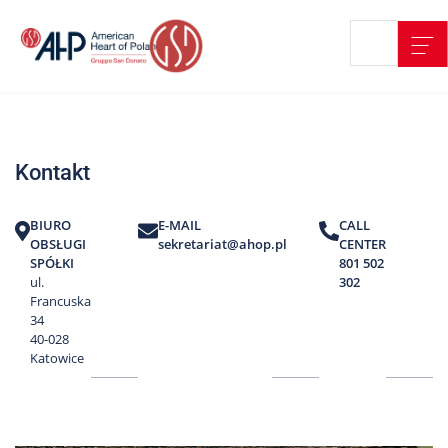
Przejdź
Wyszukiwarka
Kontakt
do
treści
Nasze
placówki
Kontakt
Strefa
Pacjenta
BIURO
E-MAIL
CALL
Edukacja
OBSŁUGI
sekretariat@ahop.pl
CENTER
Pacjenta
SPÓŁKI
801 502
ul.
302
O
Francuska
nas
34
40-028
Marki
Katowice
AHP
Media
o