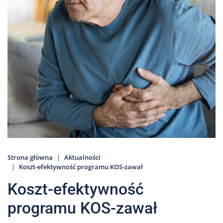
Nas
Kariera
Galeria
Kontakt
801
502
302
Strona główna
Aktualności
Koszt-efektywność programu KOS-zawał
Koszt-efektywność
programu KOS-zawał