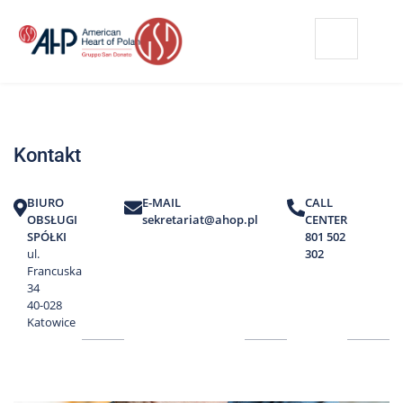
Przejdź
Wyszukiwarka
Kontakt
do
treści
Nasze
placówki
Kontakt
Strefa
Pacjenta
BIURO
E-MAIL
CALL
Edukacja
OBSŁUGI
sekretariat@ahop.pl
CENTER
Pacjenta
SPÓŁKI
801 502
ul.
302
O
Francuska
nas
34
40-028
Marki
Katowice
AHP
Media
o