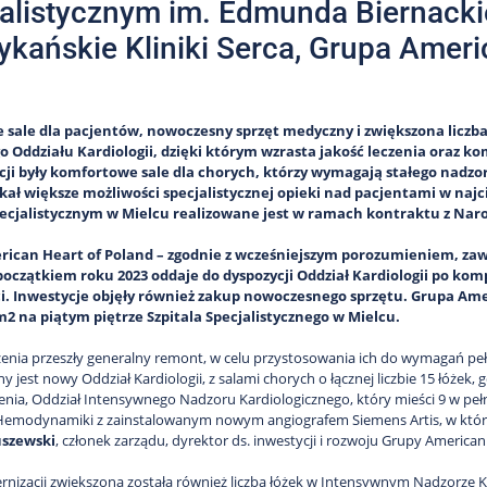
alistycznym im. Edmunda Biernacki
kańskie Kliniki Serca, Grupa Ameri
sale dla pacjentów, nowoczesny sprzęt medyczny i zwiększona liczba
o Oddziału Kardiologii, dzięki którym wzrasta jakość leczenia oraz 
ji były komfortowe sale dla chorych, którzy wymagają stałego nadz
skał większe możliwości specjalistycznej opieki nad pacjentami w naj
pecjalistycznym w Mielcu realizowane jest w ramach kontraktu z N
ican Heart of Poland – zgodnie z wcześniejszym porozumieniem, zawa
 początkiem roku 2023 oddaje do dyspozycji Oddział Kardiologii po k
ci. Inwestycje objęły również zakup nowoczesnego sprzętu. Grupa A
 m2 na piątym piętrze Szpitala
Specjalistycznego w Mielcu.
enia przeszły generalny remont, w celu przystosowania ich do wymagań pełn
y jest nowy Oddział Kardiologii, z salami chorych o łącznej liczbie 15 łóżek
enia, Oddział Intensywnego Nadzoru Kardiologicznego, który mieści 9 w p
emodynamiki z zainstalowanym nowym angiografem Siemens Artis, w której
uszewski
, członek zarządu, dyrektor ds. inwestycji i rozwoju Grupy American
rnizacji zwiększona została również liczba łóżek w Intensywnym Nadzorze Ka