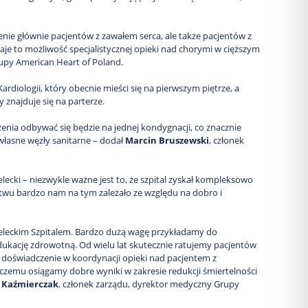
nie głównie pacjentów z zawałem serca, ale także pacjentów z
e to możliwość specjalistycznej opieki nad chorymi w cięższym
upy American Heart of Poland.
ardiologii, który obecnie mieści się na pierwszym piętrze, a
znajduje się na parterze.
enia odbywać się będzie na jednej kondygnacji, co znacznie
własne węzły sanitarne – dodał
Marcin Bruszewski
, członek
elecki – niezwykle ważne jest to, że szpital zyskał kompleksowo
stwu bardzo nam na tym zależało ze względu na dobro i
eleckim Szpitalem. Bardzo dużą wagę przykładamy do
 edukację zdrowotną. Od wielu lat skutecznie ratujemy pacjentów
doświadczenie w koordynacji opieki nad pacjentem z
emu osiągamy dobre wyniki w zakresie redukcji śmiertelności
 Kaźmierczak
, członek zarządu, dyrektor medyczny Grupy