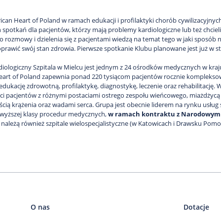
can Heart of Poland w ramach edukacji i profilaktyki chorób cywilizacyjnych
 spotkań dla pacjentów, którzy mają problemy kardiologiczne lub też chcieli
o rozmowy i dzielenia się z pacjentami wiedzą na temat tego w jaki spos
prawić swój stan zdrowia. Pierwsze spotkanie Klubu planowane jest już w st
diologiczny Szpitala w Mielcu jest jednym z 24 ośrodków medycznych w kra
art of Poland zapewnia ponad 220 tysiącom pacjentów rocznie kompleksową
 edukację zdrowotną, profilaktykę, diagnostykę, leczenie oraz rehabilitację.
ci pacjentów z różnymi postaciami ostrego zespołu wieńcowego, miażdżyc
cią krążenia oraz wadami serca. Grupa jest obecnie liderem na rynku usług
jwyższej klasy procedur medycznych,
w ramach kontraktu z Narodowym
a, należą również szpitale wielospecjalistyczne (w Katowicach i Drawsku Po
O nas
Dotacje