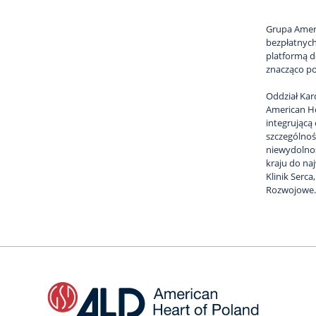
Grupa Ameri
bezpłatnych
platformą d
znacząco po
Oddział Kar
American He
integrującą
szczególnoś
niewydolnoś
kraju do na
Klinik Serc
Rozwojowe.