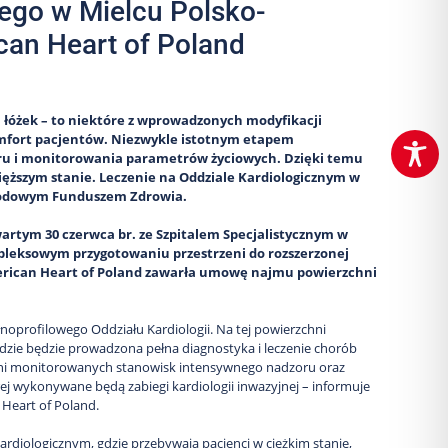
ego w Mielcu Polsko-
can Heart of Poland
 łóżek – to niektóre z wprowadzonych modyfikacji
komfort pacjentów. Niezwykle istotnym etapem
oru i monitorowania parametrów życiowych. Dzięki temu
cięższym stanie. Leczenie na Oddziale Kardiologicznym w
arodowym Funduszem Zdrowia.
rtym 30 czerwca br. ze Szpitalem Specjalistycznym w
ompleksowym przygotowaniu przestrzeni do rozszerzonej
merican Heart of Poland zawarła umowę najmu powierzchni
oprofilowego Oddziału Kardiologii. Na tej powierzchni
, gdzie będzie prowadzona pełna diagnostyka i leczenie chorób
ełni monitorowanych stanowisk intensywnego nadzoru oraz
 wykonywane będą zabiegi kardiologii inwazyjnej – informuje
 Heart of Poland.
rdiologicznym, gdzie przebywają pacjenci w ciężkim stanie,