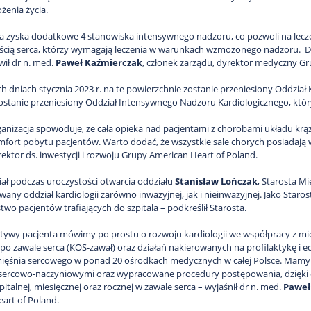
żenia życia.
ia zyska dodatkowe 4 stanowiska intensywnego nadzoru, co pozwoli na lecze
cią serca, którzy wymagają leczenia w warunkach wzmożonego nadzoru. Daj
wił dr n. med.
Paweł Kaźmierczak
, członek zarządu, dyrektor medyczny Gr
 dniach stycznia 2023 r. na te powierzchnie zostanie przeniesiony Oddział K
ostanie przeniesiony Oddział Intensywnego Nadzoru Kardiologicznego, który 
ganizacja spowoduje, że cała opieka nad pacjentami z chorobami układu krąż
fort pobytu pacjentów. Warto dodać, że wszystkie sale chorych posiadają 
rektor ds. inwestycji i rozwoju Grupy American Heart of Poland.
iał podczas uroczystości otwarcia oddziału
Stanisław Lończak
, Starosta Mi
ny oddział kardiologii zarówno inwazyjnej, jak i nieinwazyjnej. Jako Staro
wo pacjentów trafiających do szpitala – podkreślił Starosta.
tywy pacjenta mówimy po prostu o rozwoju kardiologii we współpracy z mi
ji po zawale serca (KOS-zawał) oraz działań nakierowanych na profilaktykę i
ięśnia sercowego w ponad 20 ośrodkach medycznych w całej Polsce. Mamy 
ercowo-naczyniowymi oraz wypracowane procedury postępowania, dzięki cz
talnej, miesięcznej oraz rocznej w zawale serca – wyjaśnił dr n. med.
Paweł
art of Poland.