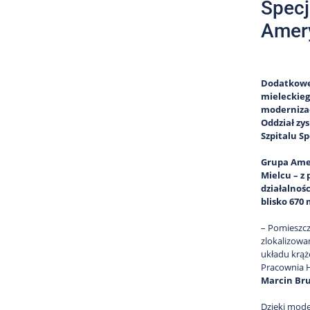
Specj
Amery
Dodatkowe 
mieleckieg
modernizac
Oddział zy
Szpitalu S
Grupa Amer
Mielcu – z
działalnoś
blisko 670
– Pomieszcz
zlokalizowan
układu krąż
Pracownia H
Marcin Br
Dzięki mode