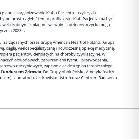
 planuje zorganizowanie Klubu Pacjenta – czyli cyklu
by po prostu zgłębić temat profilaktyki. Klub Pacjenta ma być
ób nawet drobnymi zmianami w swoim codziennym życiu mogą
yczniu 2023 r.
ju, zarządzanych przez Grupę American Heart of Poland. Grupa
, ciągłą, wielospecjalistyczną i nowoczesną opiekę medyczną,
 Wspiera pacjentów cierpiących na choroby cywilizacyjne, w
ą naczyń obwodowych, zaburzeniami rytmu i przewodzenia,
 sercowo-naczyniowych, zapewniając dostęp na terenie całego
 Funduszem Zdrowia
. Do Grupy obok Polsko-Amerykańskich
morskim), laboratoria, Uzdrowisko Ustroń oraz Centrum Badawczo-