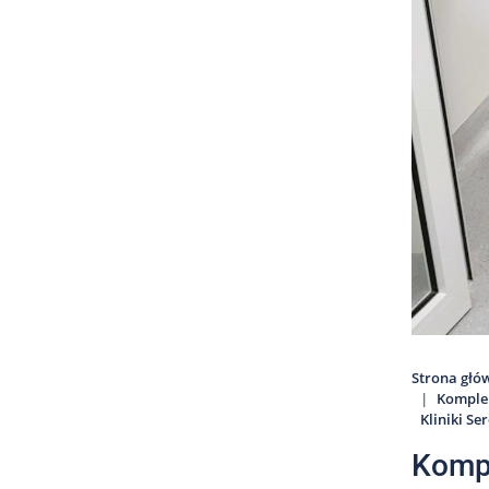
Strona głó
Komplek
Kliniki S
Kompl