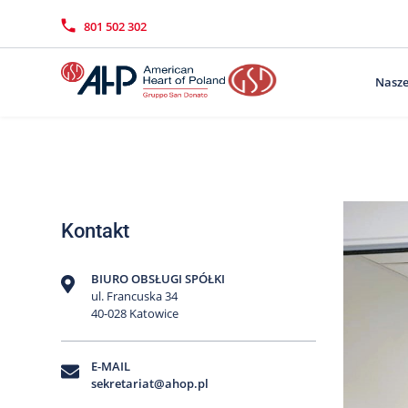
Przejdź
Wyszukiwarka
Kontakt
do
801 502 302
treści
Nasze
Kontakt
BIURO OBSŁUGI SPÓŁKI
ul. Francuska 34
40-028 Katowice
E-MAIL
sekretariat@ahop.pl