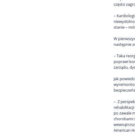
często zagro
– Kardiolog
niewydolnoś
stanie – mó
W pierwszych
następnie z
– Taka reor
poprawi kom
zarządu, dy
Jak powiedz
wyremontowa
bezpieczeńst
– Z perspek
rehabilitac
po zawale m
chorobami s
wewnątrzszpi
American He