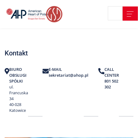
Przejdź
Wyszukiwarka
Kontakt
do
treści
Nasze
placówki
Kontakt
Strefa
Pacjenta
BIURO
E-MAIL
CALL
Edukacja
OBSŁUGI
sekretariat@ahop.pl
CENTER
Pacjenta
SPÓŁKI
801 502
ul.
302
O
Francuska
nas
34
40-028
Marki
Katowice
AHP
Media
o