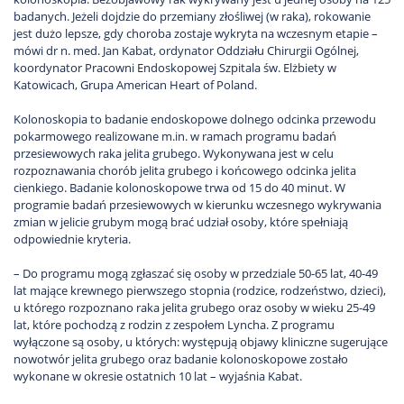
badanych. Jeżeli dojdzie do przemiany złośliwej (w raka), rokowanie
jest dużo lepsze, gdy choroba zostaje wykryta na wczesnym etapie –
mówi dr n. med. Jan Kabat, ordynator Oddziału Chirurgii Ogólnej,
koordynator Pracowni Endoskopowej Szpitala św. Elżbiety w
Katowicach, Grupa American Heart of Poland.
Kolonoskopia to badanie endoskopowe dolnego odcinka przewodu
pokarmowego realizowane m.in. w ramach programu badań
przesiewowych raka jelita grubego. Wykonywana jest w celu
rozpoznawania chorób jelita grubego i końcowego odcinka jelita
cienkiego. Badanie kolonoskopowe trwa od 15 do 40 minut. W
programie badań przesiewowych w kierunku wczesnego wykrywania
zmian w jelicie grubym mogą brać udział osoby, które spełniają
odpowiednie kryteria.
– Do programu mogą zgłaszać się osoby w przedziale 50-65 lat, 40-49
lat mające krewnego pierwszego stopnia (rodzice, rodzeństwo, dzieci),
u którego rozpoznano raka jelita grubego oraz osoby w wieku 25-49
lat, które pochodzą z rodzin z zespołem Lyncha. Z programu
wyłączone są osoby, u których: występują objawy kliniczne sugerujące
nowotwór jelita grubego oraz badanie kolonoskopowe zostało
wykonane w okresie ostatnich 10 lat – wyjaśnia Kabat.