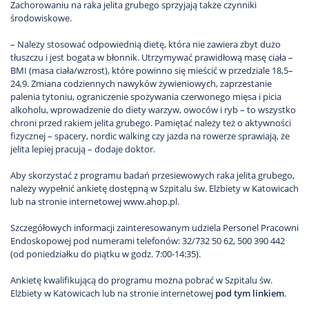
Zachorowaniu na raka jelita grubego sprzyjają także czynniki
środowiskowe.
– Należy stosować odpowiednią dietę, która nie zawiera zbyt dużo
tłuszczu i jest bogata w błonnik. Utrzymywać prawidłową masę ciała –
BMI (masa ciała/wzrost), które powinno się mieścić w przedziale 18,5–
24,9. Zmiana codziennych nawyków żywieniowych, zaprzestanie
palenia tytoniu, ograniczenie spożywania czerwonego mięsa i picia
alkoholu, wprowadzenie do diety warzyw, owoców i ryb – to wszystko
chroni przed rakiem jelita grubego. Pamiętać należy też o aktywności
fizycznej – spacery, nordic walking czy jazda na rowerze sprawiają, że
jelita lepiej pracują – dodaje doktor.
Aby skorzystać z programu badań przesiewowych raka jelita grubego,
należy wypełnić ankietę dostępną w Szpitalu św. Elżbiety w Katowicach
lub na stronie internetowej www.ahop.pl.
Szczegółowych informacji zainteresowanym udziela Personel Pracowni
Endoskopowej pod numerami telefonów: 32/732 50 62, 500 390 442
(od poniedziałku do piątku w godz. 7:00-14:35).
Ankietę kwalifikującą do programu można pobrać w Szpitalu św.
Elżbiety w Katowicach lub na stronie internetowej
pod tym linkiem
.