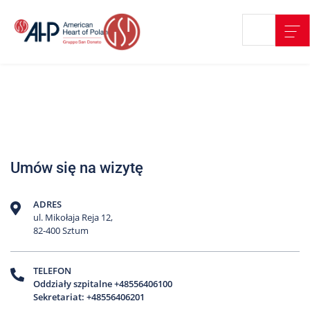
Przejdź
Wyszukiwarka
Kontakt
do
treści
Nasze
placówki
Strefa
Pacjenta
Edukacja
Umów się na wizytę
Pacjenta
O
ADRES
nas
ul. Mikołaja Reja 12,
82-400 Sztum
Marki
AHP
TELEFON
Oddziały szpitalne +48556406100
Media
Sekretariat: +48556406201
o