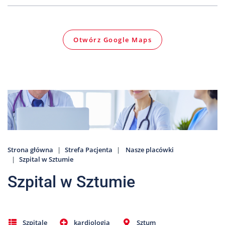
Nas
Kariera
Otwórz Google Maps
Galeria
Kontakt
801
502
302
Strona główna
Strefa Pacjenta
Nasze placówki
Szpital w Sztumie
Szpital w Sztumie
Szpitale
kardiologia
Sztum