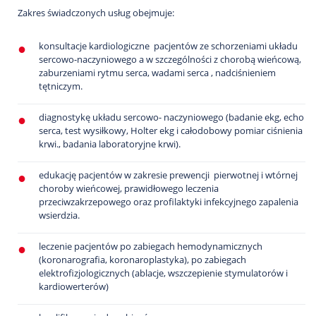
Zakres świadczonych usług obejmuje:
konsultacje kardiologiczne pacjentów ze schorzeniami układu
sercowo-naczyniowego a w szczególności z chorobą wieńcową,
zaburzeniami rytmu serca, wadami serca , nadciśnieniem
tętniczym.
diagnostykę układu sercowo- naczyniowego (badanie ekg, echo
serca, test wysiłkowy, Holter ekg i całodobowy pomiar ciśnienia
krwi., badania laboratoryjne krwi).
edukację pacjentów w zakresie prewencji pierwotnej i wtórnej
choroby wieńcowej, prawidłowego leczenia
przeciwzakrzepowego oraz profilaktyki infekcyjnego zapalenia
wsierdzia.
leczenie pacjentów po zabiegach hemodynamicznych
(koronarografia, koronaroplastyka), po zabiegach
elektrofizjologicznych (ablacje, wszczepienie stymulatorów i
kardiowerterów)