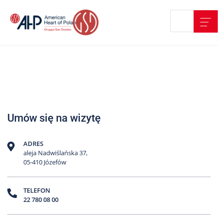
Przejdź
Wyszukiwarka
Kontakt
do
treści
Nasze
placówki
Strefa
Pacjenta
Edukacja
Umów się na wizytę
Pacjenta
O
ADRES
nas
aleja Nadwiślańska 37,
05-410 Józefów
Marki
AHP
TELEFON
22 780 08 00
Media
o