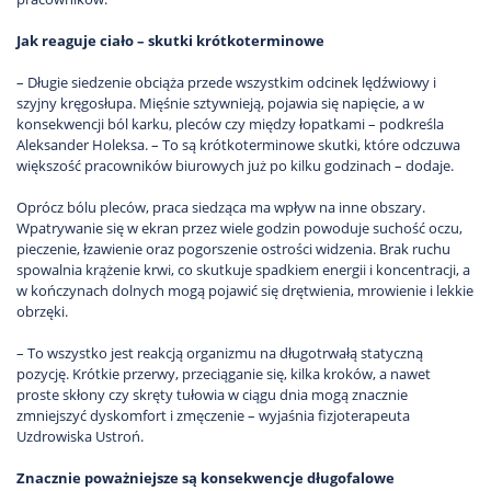
Jak reaguje ciało – skutki krótkoterminowe
– Długie siedzenie obciąża przede wszystkim odcinek lędźwiowy i
szyjny kręgosłupa. Mięśnie sztywnieją, pojawia się napięcie, a w
konsekwencji ból karku, pleców czy między łopatkami – podkreśla
Aleksander Holeksa. – To są krótkoterminowe skutki, które odczuwa
większość pracowników biurowych już po kilku godzinach – dodaje.
Oprócz bólu pleców, praca siedząca ma wpływ na inne obszary.
Wpatrywanie się w ekran przez wiele godzin powoduje suchość oczu,
pieczenie, łzawienie oraz pogorszenie ostrości widzenia. Brak ruchu
spowalnia krążenie krwi, co skutkuje spadkiem energii i koncentracji, a
w kończynach dolnych mogą pojawić się drętwienia, mrowienie i lekkie
obrzęki.
– To wszystko jest reakcją organizmu na długotrwałą statyczną
pozycję. Krótkie przerwy, przeciąganie się, kilka kroków, a nawet
proste skłony czy skręty tułowia w ciągu dnia mogą znacznie
zmniejszyć dyskomfort i zmęczenie – wyjaśnia fizjoterapeuta
Uzdrowiska Ustroń.
Znacznie poważniejsze są konsekwencje długofalowe