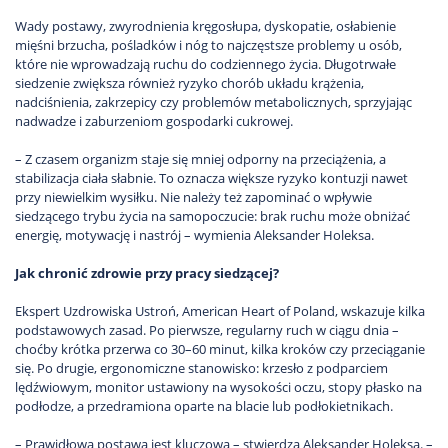
Wady postawy, zwyrodnienia kręgosłupa, dyskopatie, osłabienie
mięśni brzucha, pośladków i nóg to najczęstsze problemy u osób,
które nie wprowadzają ruchu do codziennego życia. Długotrwałe
siedzenie zwiększa również ryzyko chorób układu krążenia,
nadciśnienia, zakrzepicy czy problemów metabolicznych, sprzyjając
nadwadze i zaburzeniom gospodarki cukrowej.
– Z czasem organizm staje się mniej odporny na przeciążenia, a
stabilizacja ciała słabnie. To oznacza większe ryzyko kontuzji nawet
przy niewielkim wysiłku. Nie należy też zapominać o wpływie
siedzącego trybu życia na samopoczucie: brak ruchu może obniżać
energię, motywację i nastrój – wymienia Aleksander Holeksa.
Jak chronić zdrowie przy pracy siedzącej?
Ekspert Uzdrowiska Ustroń, American Heart of Poland, wskazuje kilka
podstawowych zasad. Po pierwsze, regularny ruch w ciągu dnia –
choćby krótka przerwa co 30–60 minut, kilka kroków czy przeciąganie
się. Po drugie, ergonomiczne stanowisko: krzesło z podparciem
lędźwiowym, monitor ustawiony na wysokości oczu, stopy płasko na
podłodze, a przedramiona oparte na blacie lub podłokietnikach.
– Prawidłowa postawa jest kluczowa – stwierdza Aleksander Holeksa. –