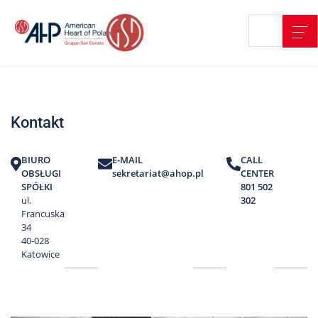
Przejdź
Wyszukiwarka
Kontakt
do
treści
Nasze
placówki
Kontakt
Strefa
Pacjenta
BIURO
E-MAIL
CALL
Edukacja
OBSŁUGI
sekretariat@ahop.pl
CENTER
Pacjenta
SPÓŁKI
801 502
ul.
302
O
Francuska
nas
34
40-028
Marki
Katowice
AHP
Media
o