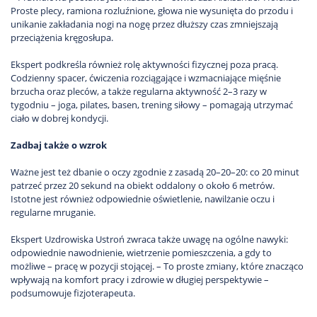
Proste plecy, ramiona rozluźnione, głowa nie wysunięta do przodu i
unikanie zakładania nogi na nogę przez dłuższy czas zmniejszają
przeciążenia kręgosłupa.
Ekspert podkreśla również rolę aktywności fizycznej poza pracą.
Codzienny spacer, ćwiczenia rozciągające i wzmacniające mięśnie
brzucha oraz pleców, a także regularna aktywność 2–3 razy w
tygodniu – joga, pilates, basen, trening siłowy – pomagają utrzymać
ciało w dobrej kondycji.
Zadbaj także o wzrok
Ważne jest też dbanie o oczy zgodnie z zasadą 20–20–20: co 20 minut
patrzeć przez 20 sekund na obiekt oddalony o około 6 metrów.
Istotne jest również odpowiednie oświetlenie, nawilżanie oczu i
regularne mruganie.
Ekspert Uzdrowiska Ustroń zwraca także uwagę na ogólne nawyki:
odpowiednie nawodnienie, wietrzenie pomieszczenia, a gdy to
możliwe – pracę w pozycji stojącej. – To proste zmiany, które znacząco
wpływają na komfort pracy i zdrowie w długiej perspektywie –
podsumowuje fizjoterapeuta.