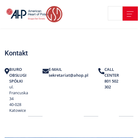
Przejdź
Wyszukiwarka
Kontakt
do
treści
Nasze
placówki
Kontakt
Strefa
Pacjenta
BIURO
E-MAIL
CALL
Edukacja
OBSŁUGI
sekretariat@ahop.pl
CENTER
Pacjenta
SPÓŁKI
801 502
ul.
302
O
Francuska
nas
34
40-028
Marki
Katowice
AHP
Media
o