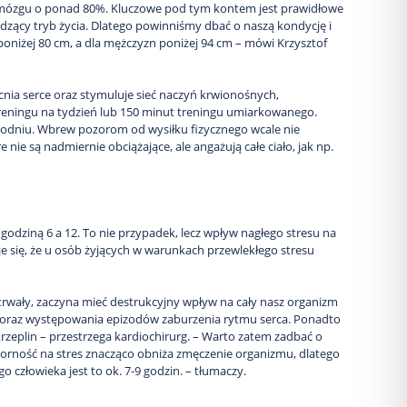
ru mózgu o ponad 80%. Kluczowe pod tym kontem jest prawidłowe
iedzący tryb życia. Dlatego powinniśmy dbać o naszą kondycję i
oniżej 80 cm, a dla mężczyzn poniżej 94 cm – mówi Krzysztof
nia serce oraz stymuluje sieć naczyń krwionośnych,
reningu na tydzień lub 150 minut treningu umiarkowanego.
godniu. Wbrew pozorom od wysiłku fizycznego wcale nie
nie są nadmiernie obciążające, ale angażują całe ciało, jak np.
godziną 6 a 12. To nie przypadek, lecz wpływ nagłego stresu na
 się, że u osób żyjących w warunkach przewlekłego stresu
gotrwały, zaczyna mieć destrukcyjny wpływ na cały nasz organizm
o oraz występowania epizodów zaburzenia rytmu serca. Ponadto
rzeplin – przestrzega kardiochirurg. – Warto zatem zadbać o
orność na stres znacząco obniża zmęczenie organizmu, dlatego
złowieka jest to ok. 7-9 godzin. – tłumaczy.