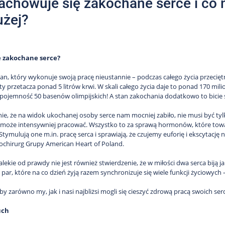
achowuje się zakochane serce i co na
użej?
e zakochane serce?
gan, który wykonuje swoją pracę nieustannie – podczas całego życia przeciętn
y przetacza ponad 5 litrów krwi. W skali całego życia daje to ponad 170 mili
pojemność 50 basenów olimpijskich! A stan zakochania dodatkowo to bicie s
ie, że na widok ukochanej osoby serce nam mocniej zabiło, nie musi być ty
 może intensywniej pracować. Wszystko to za sprawą hormonów, które towa
Stymulują one m.in. pracę serca i sprawiają, że czujemy euforię i ekscytację
iochirurg Grupy American Heart of Poland.
alekie od prawdy nie jest również stwierdzenie, że w miłości dwa serca biją 
u par, które na co dzień żyją razem synchronizuje się wiele funkcji życiowych
 by zarówno my, jak i nasi najbliżsi mogli się cieszyć zdrową pracą swoich serc
uch