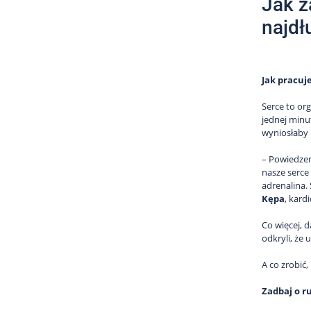
Jak z
najdł
Jak pracuj
Serce to or
jednej minut
wyniosłaby 
– Powiedzen
nasze serce
adrenalina. 
Kępa
, kard
Co więcej, d
odkryli, że 
A co zrobić,
Zadbaj o r