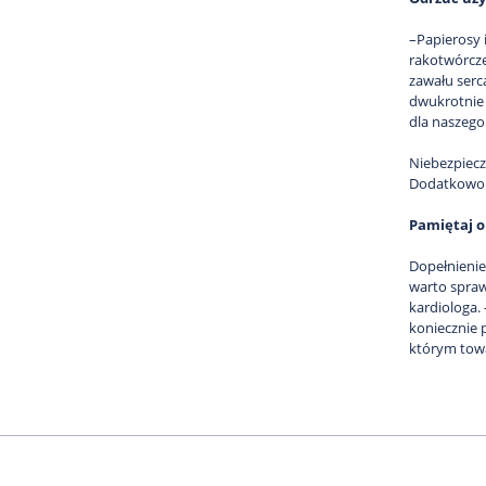
–Papierosy 
rakotwórcze
zawału serc
dwukrotnie –
dla naszego
Niebezpiecz
Dodatkowo d
Pamiętaj o
Dopełnienie
warto sprawd
kardiologa.
koniecznie 
którym towa