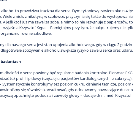
i alkohol to prawdziwa trucizna dla serca. Dym tytoniowy zawiera około 4 tys
. Wiele z nich, z nikotyną w czołówce, przyczynia się także do występowania
a. A jeśli ktoś już ma zawał za sobą, a mimo to nie rezygnuje z papierosów,
 wyjaśnia Krzysztof Kępa. – Pamiętajmy przy tym, że paląc, trujemy nie tylko
 organizmu równie szkodliwe.
ny dla naszego serca jest stan upojenia alkoholowego, gdy w ciągu 2 godzi
ługotrwałe spożywanie alkoholu zwiększa ryzyko zawału serca oraz udaru.
 badaniach
m dbałości o serce powinny być regularne badania kontrolne. Pierwsze EKG je
zać też profil lipidowy (częściej u pacjentów kardiologicznych i z cukrzycą)
 – Systematycznie kontrolujmy też poziom cukru, ciśnienie tętnicze, poziom 
powinniśmy się również skonsultować, gdy odczuwamy nawracające duszności.
rzyszą opuchnięte podudzia i zawroty głowy – dodaje dr n. med. Krzysztof