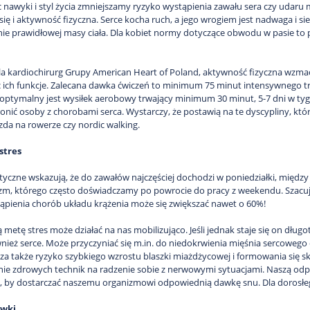
c nawyki i styl życia zmniejszamy ryzyko wystąpienia zawału sera czy uda
się i aktywność fizyczna. Serce kocha ruch, a jego wrogiem jest nadwaga i s
e prawidłowej masy ciała. Dla kobiet normy dotyczące obwodu w pasie to p
la kardiochirurg Grupy American Heart of Poland, aktywność fizyczna wzmac
 ich funkcje. Zalecana dawka ćwiczeń to minimum 75 minut intensywnego t
 optymalny jest wysiłek aerobowy trwający minimum 30 minut, 5-7 dni w ty
nić osoby z chorobami serca. Wystarczy, że postawią na te dyscypliny, które 
azda na rowerze czy nordic walking.
stres
tyczne wskazują, że do zawałów najczęściej dochodzi w poniedziałki, między 
zm, którego często doświadczamy po powrocie do pracy z weekendu. Szacuje
ąpienia chorób układu krążenia może się zwiększać nawet o 60%!
ą metę stres może działać na nas mobilizująco. Jeśli jednak staje się on dłu
nież serce. Może przyczyniać się m.in. do niedokrwienia mięśnia sercoweg
sza także ryzyko szybkiego wzrostu blaszki miażdżycowej i formowania się sk
e zdrowych technik na radzenie sobie z nerwowymi sytuacjami. Naszą odp
 by dostarczać naszemu organizmowi odpowiednią dawkę snu. Dla dorosłego c
ywki