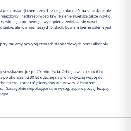
iące substancji chemicznych, z czego około 40 ma silne działanie
 miażdżycy i nadkrzepliwości krwi. Palenie zwiększa także ryzyko
 to ryzyko jego ponownego wystąpienia zwiększa się nawet
 siebie, ale również naszych bliskich, bowiem bierne palenie jest
n przyjmujemy powyżej czterech standardowych porcji alkoholu.
st wskazane już po 20. roku życia. Od tego wieku co 4-6 lat
, a po ukończeniu 30 lat udać się na profilaktyczną wizytę do
cholesterolu oraz trójglicerydów w surowicy. Z lekarzem
 Szczególnie niepokojące są te występujące w pozycji leżącej,
 Kępa.