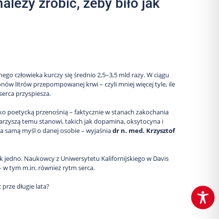
leży zrobić, żeby biło jak
ego człowieka kurczy się średnio 2,5–3,5 mld razy. W ciągu
onów litrów przepompowanej krwi – czyli mniej więcej tyle, ile
erca przyspiesza.
lko poetycką przenośnią – faktycznie w stanach zakochania
rzyszą temu stanowi, takich jak dopamina, oksytocyna i
 na samą myśl o danej osobie – wyjaśnia
dr n. med. Krzysztof
jak jedno. Naukowcy z Uniwersytetu Kalifornijskiego w Davis
 – w tym m.in. również rytm serca.
 prze długie lata?