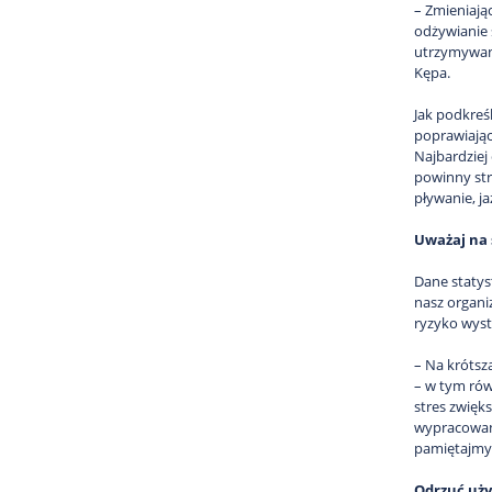
– Zmieniają
odżywianie 
utrzymywani
Kępa.
Jak podkreś
poprawiając
Najbardziej
powinny stro
pływanie, j
Uważaj na 
Dane statys
nasz organi
ryzyko wyst
– Na krótsz
– w tym rów
stres zwięk
wypracowani
pamiętajmy,
Odrzuć uż