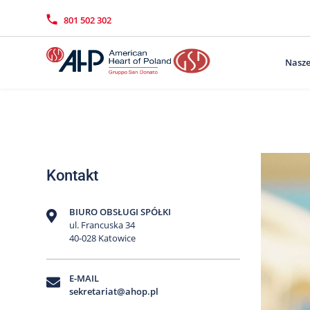
Przejdź
Wyszukiwarka
Kontakt
do
801 502 302
treści
Nasze
Kontakt
BIURO OBSŁUGI SPÓŁKI
ul. Francuska 34
40-028 Katowice
E-MAIL
sekretariat@ahop.pl