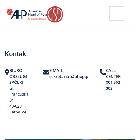
Przejdź
Wyszukiwarka
Kontakt
do
treści
Nasze
placówki
Kontakt
Strefa
Pacjenta
BIURO
E-MAIL
CALL
Edukacja
OBSŁUGI
sekretariat@ahop.pl
CENTER
Pacjenta
SPÓŁKI
801 502
ul.
302
O
Francuska
nas
34
40-028
Marki
Katowice
AHP
Media
o