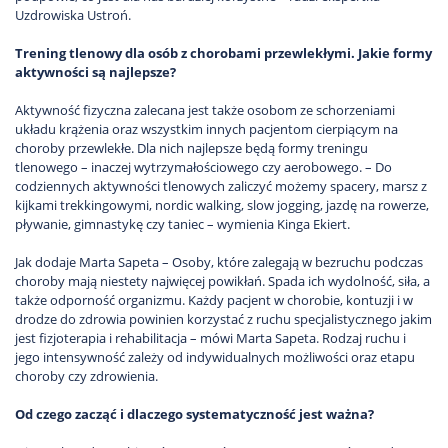
Uzdrowiska Ustroń.
Trening tlenowy dla osób z chorobami przewlekłymi. Jakie formy
aktywności są najlepsze?
Aktywność fizyczna zalecana jest także osobom ze schorzeniami
układu krążenia oraz wszystkim innych pacjentom cierpiącym na
choroby przewlekłe. Dla nich najlepsze będą formy treningu
tlenowego – inaczej wytrzymałościowego czy aerobowego. – Do
codziennych aktywności tlenowych zaliczyć możemy spacery, marsz z
kijkami trekkingowymi, nordic walking, slow jogging, jazdę na rowerze,
pływanie, gimnastykę czy taniec – wymienia Kinga Ekiert.
Jak dodaje Marta Sapeta – Osoby, które zalegają w bezruchu podczas
choroby mają niestety najwięcej powikłań. Spada ich wydolność, siła, a
także odporność organizmu. Każdy pacjent w chorobie, kontuzji i w
drodze do zdrowia powinien korzystać z ruchu specjalistycznego jakim
jest fizjoterapia i rehabilitacja – mówi Marta Sapeta. Rodzaj ruchu i
jego intensywność zależy od indywidualnych możliwości oraz etapu
choroby czy zdrowienia.
Od czego zacząć i dlaczego systematyczność jest ważna?