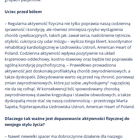
Uciec przed bólem
– Regularna aktywność fizyczna nie tylko poprawia naszą codzienną
sprawność i kondycję, ale również zmniejsza ryzyko wystąpienia
chorób cywilizacyjnych, takich jak: zawał serca, nadciśnienie tętnicze,
otyłość, cukrzyca czy udar mózgu – wylicza Kinga Ekiert, koordynator
rehabilitacji kardiologicznej w Uzdrowisku Ustroń, American Heart of
Poland. Codzienna aktywność wpływa pozytywnie na układ
krążeniowo-oddechowy, kostno-stawowy oraz będzie też poprawiała
ogólną kondycję psychofizyczną. – Prawidłowo prowadzona
aktywność jest doskonałą profilaktyką chorób zwyrodnieniowych, a
także dyskopatii. Zdecydowanie warto się przed nią chronić, ponieważ
zmian zwyrodnieniowych, które już sobie „wyhodujemy” najczęściej
nie da się cofnąć. W konsekwencji ból, spowodowany chorobą
zwyrodnieniową stawów kręgosłupa i stawów obwodowych, a także
dyskopatią może stać się naszą codziennością – przestrzega Marta
Sapeta, fizjoterapeutka Uzdrowiska Ustroń, American Heart of Poland.
Dlaczego tak ważne jest dopasowanie aktywności fizycznej do
swojego stylu życia?
– Nawet niewielki spacer ma dobroczynne działanie dla naszego