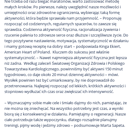
Nie trzeba od razu biegać maratonów, warto zastosować metodę
małych kroków. Po pierwsze, należy uwzględnić nasze możliwości i
umiejętności oraz zdrowotne ograniczenia, wybierając taką formę
aktywności, która będzie sprawiała nam przyjemność. – Proponuję
rozpocząć od codziennych, regularnych spacerów, to zawsze się
sprawdza. Codzienna aktywność fizyczna, racjonalizacja żywienia i
rzucenie palenia to zdrowsze serce oraz dłuższe i szczęśliwsze życie. Do
tego pozytywne nastawienie, motywacja, systematyczność w działaniu
i mamy gotową receptę na dobry start – podpowiada Kinga Ekiert,
American Heart of Poland. Kluczem do sukcesu jest właśnie
systematyczność. – Nawet najmniejsza aktywność fizyczna jest lepsza
niż żadna. Według zaleceń Światowej Organizacji Zdrowia i Polskiego
Towarzystwa Kardiologicznego, powinniśmy być aktywni 150 minut
tygodniowo, co daje około 20 minut dziennej aktywności – mówi.
Wysiłek powinien też być umiarkowany, by nie doprowadził do
przetrenowania. Najlepiej rozpocząć od lekkich, krótkich aktywności i
stopniowo wydłużać ich czas oraz zwiększać ich intensywność.
– Wyznaczajmy sobie małe cele i śmiało dążmy do nich, pamiętając, że
nie można się zniechęcać. Na wszystko potrzebny jest czas, a wyniki
biorą się z konsekwencji w działaniu. Pamiętajmy o regeneracji. Nasze
ciało potrzebuje także wypoczynku, dlatego rozsądnie planujmy
treningi, pijmy wodę i jedzmy zdrowo – podsumowuje Marta Sapeta.