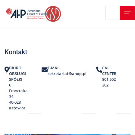
Przejdź
Wyszukiwarka
Kontakt
do
treści
Nasze
placówki
Kontakt
Strefa
Pacjenta
BIURO
E-MAIL
CALL
Edukacja
OBSŁUGI
sekretariat@ahop.pl
CENTER
Pacjenta
SPÓŁKI
801 502
ul.
302
O
Francuska
nas
34
40-028
Marki
Katowice
AHP
Media
o