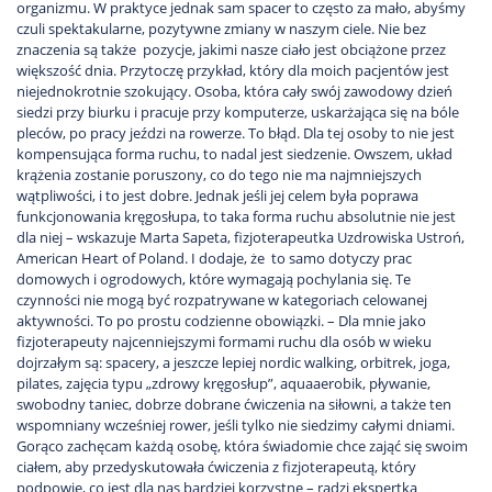
organizmu. W praktyce jednak sam spacer to często za mało, abyśmy
czuli spektakularne, pozytywne zmiany w naszym ciele. Nie bez
znaczenia są także pozycje, jakimi nasze ciało jest obciążone przez
większość dnia. Przytoczę przykład, który dla moich pacjentów jest
niejednokrotnie szokujący. Osoba, która cały swój zawodowy dzień
siedzi przy biurku i pracuje przy komputerze, uskarżająca się na bóle
pleców, po pracy jeździ na rowerze. To błąd. Dla tej osoby to nie jest
kompensująca forma ruchu, to nadal jest siedzenie. Owszem, układ
krążenia zostanie poruszony, co do tego nie ma najmniejszych
wątpliwości, i to jest dobre. Jednak jeśli jej celem była poprawa
funkcjonowania kręgosłupa, to taka forma ruchu absolutnie nie jest
dla niej – wskazuje Marta Sapeta, fizjoterapeutka Uzdrowiska Ustroń,
American Heart of Poland. I dodaje, że to samo dotyczy prac
domowych i ogrodowych, które wymagają pochylania się. Te
czynności nie mogą być rozpatrywane w kategoriach celowanej
aktywności. To po prostu codzienne obowiązki. – Dla mnie jako
fizjoterapeuty najcenniejszymi formami ruchu dla osób w wieku
dojrzałym są: spacery, a jeszcze lepiej nordic walking, orbitrek, joga,
pilates, zajęcia typu „zdrowy kręgosłup”, aquaaerobik, pływanie,
swobodny taniec, dobrze dobrane ćwiczenia na siłowni, a także ten
wspomniany wcześniej rower, jeśli tylko nie siedzimy całymi dniami.
Gorąco zachęcam każdą osobę, która świadomie chce zająć się swoim
ciałem, aby przedyskutowała ćwiczenia z fizjoterapeutą, który
podpowie, co jest dla nas bardziej korzystne – radzi ekspertka