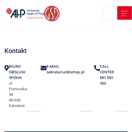
Przejdź
Wyszukiwarka
Kontakt
do
treści
Nasze
placówki
Kontakt
Strefa
Pacjenta
BIURO
E-MAIL
CALL
Edukacja
OBSŁUGI
sekretariat@ahop.pl
CENTER
Pacjenta
SPÓŁKI
801 502
ul.
302
O
Francuska
nas
34
40-028
Marki
Katowice
AHP
Media
o