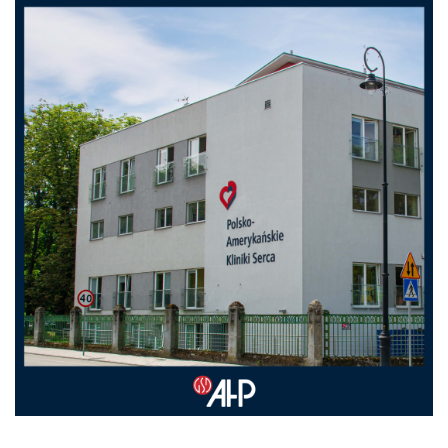
Nas
Kariera
Galeria
Kontakt
801
502
302