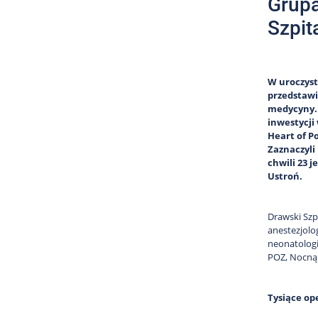
Grupa
Szpit
W uroczyste
przedstawi
medycyny. 
inwestycji
Heart of Po
Zaznaczyli
chwili 23 
Ustroń.
Drawski Szp
anestezjolo
neonatologi
POZ, Nocną 
Tysiące ope