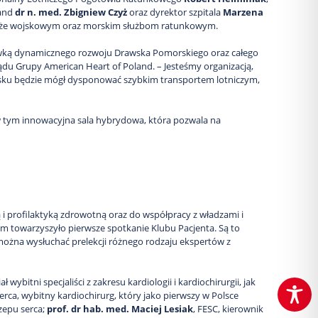
land
dr n. med. Zbigniew Czyż
oraz dyrektor szpitala
Marzena
le także wojskowym oraz morskim służbom ratunkowym.
ówką dynamicznego rozwoju Drawska Pomorskiego oraz całego
rządu Grupy American Heart of Poland. – Jesteśmy organizacją,
rawsku będzie mógł dysponować szybkim transportem lotniczym,
w tym innowacyjna sala hybrydowa, która pozwala na
i profilaktyką zdrowotną oraz do współpracy z władzami i
im towarzyszyło pierwsze spotkanie Klubu Pacjenta. Są to
można wysłuchać prelekcji różnego rodzaju ekspertów z
ybitni specjaliści z zakresu kardiologii i kardiochirurgii, jak
erca, wybitny kardiochirurg, który jako pierwszy w Polsce
zepu serca;
prof. dr hab. med. Maciej Lesiak
, FESC, kierownik