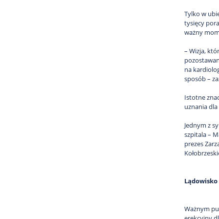
Tylko w ubi
tysięcy pora
ważny momen
– Wizja, kt
pozostawani
na kardiolo
sposób – za
Istotne zna
uznania dla
Jednym z sy
szpitala – M
prezes Zar
Kołobrzeskie
Lądowisko 
Ważnym pun
erekcyjny d