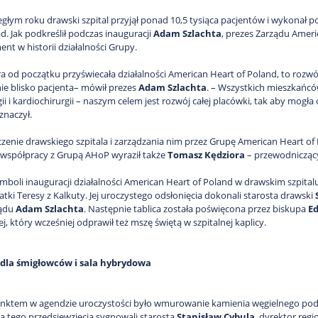
egłym roku drawski szpital przyjął ponad 10,5 tysiąca pacjentów i wykonał p
d. Jak podkreślił podczas inauguracji
Adam Szlachta
, prezes Zarządu Ameri
t w historii działalności Grupy.
óra od początku przyświecała działalności American Heart of Poland, to rozw
e blisko pacjenta– mówił prezes
Adam Szlachta
. – Wszystkich mieszkańcó
gii i kardiochirurgii – naszym celem jest rozwój całej placówki, tak aby m
znaczył.
czenie drawskiego szpitala i zarządzania nim przez Grupę American Heart of
 współpracy z Grupą AHoP wyraził także
Tomasz Kędziora
– przewodniczący
mboli inauguracji działalności American Heart of Poland w drawskim szpital
atki Teresy z Kalkuty. Jej uroczystego odsłonięcia dokonali starosta drawski
ządu
Adam Szlachta
. Następnie tablica została poświęcona przez biskupa
E
j, który wcześniej odprawił też mszę świętą w szpitalnej kaplicy.
dla śmigłowców i sala hybrydowa
ktem w agendzie uroczystości było wmurowanie kamienia węgielnego pod 
la tego przedsięwzięcia sygnowali starosta
Stanisław Cybula
, dyrektor re