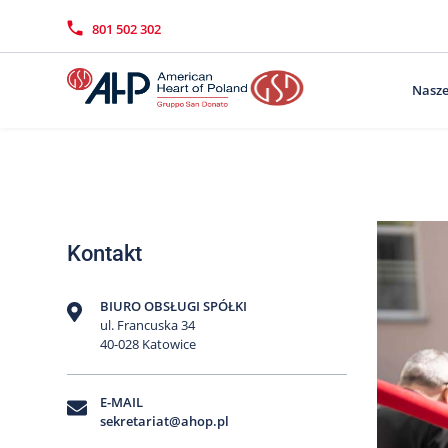
Przejdź
Wyszukiwarka
Kontakt
do
801 502 302
treści
Nasze
Kontakt
BIURO OBSŁUGI SPÓŁKI
ul. Francuska 34
40-028 Katowice
E-MAIL
sekretariat@ahop.pl