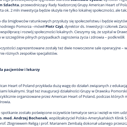
m Szlachta
, przewodniczący Rady Nadzorczej Grupy American Heart of Po
rta ok. 2 mln inwestycja będzie służyła nie tylko lokalnej społeczności, a
 dla śmigłowców ratunkowych przysłuży się społeczeństwu i będzie wizyt
chodniego Pomorza –mówił
Piotr Czyż
, dyrektor ds. Inwestycji i członek Za
 współpracę i rozwój społeczności lokalnych. Cieszymy się, że szpital w D
w szczególnie pilnych przypadkach zagrożenia życia i zdrowia – podkreślił.
czystości zaprezentowane zostały też dwie nowoczesne sale operacyjne – 
nie różnych zespołów specjalistów.
la pacjentów i lekarzy
can Heart of Poland przykłada dużą wagę do działań związanych z edukacją 
iami lokalnymi. Stąd też inauguracji działalności Grupy w Drawsku Pomorsk
cyklicznie organizowane przez American Heart of Poland, podczas których 
drowia.
potkanie zostało poświęcone oczywiście tematyce serca i wzięli w nim udział w
ab. med. Andrzej Bochenek
, współzałożyciel Polsko-Amerykańskich Klinik S
prof. Zbigniewem Religą i prof. Marianem Zembalą dokonał udanego przeszc