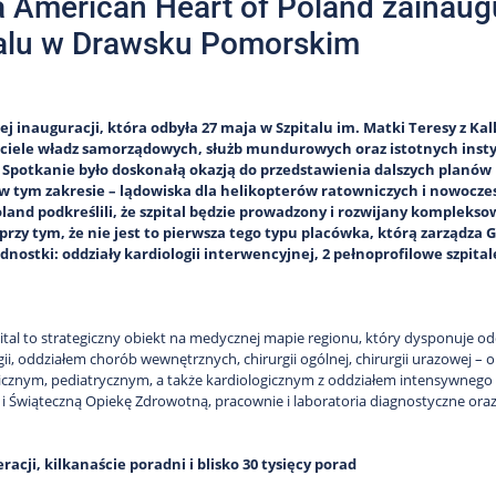
 American Heart of Poland zainaug
alu w Drawsku Pomorskim
j inauguracji, która odbyła 27 maja w Szpitalu im. Matki Teresy z Kal
ciele władz samorządowych, służb mundurowych oraz istotnych instytuc
Spotkanie było doskonałą okazją do przedstawienia dalszych planów 
 w tym zakresie – lądowiska dla helikopterów ratowniczych i nowocz
land podkreślili, że szpital będzie prowadzony i rozwijany kompleksowo
 przy tym, że nie jest to pierwsza tego typu placówka, którą zarządza 
jednostki: oddziały kardiologii interwencyjnej, 2 pełnoprofilowe szp
ital to strategiczny obiekt na medycznej mapie regionu, który dysponuje o
gii, oddziałem chorób wewnętrznych, chirurgii ogólnej, chirurgii urazowej 
cznym, pediatrycznym, a także kardiologicznym z oddziałem intensywnego 
i Świąteczną Opiekę Zdrowotną, pracownie i laboratoria diagnostyczne oraz 
racji, kilkanaście poradni i blisko 30 tysięcy porad