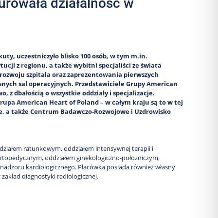
urowała działalność w
kuty, uczestniczyło blisko 100 osób, w tym m.in.
ji z regionu, a także wybitni specjaliści ze świata
rozwoju szpitala oraz zaprezentowania pierwszych
esnych sal operacyjnych. Przedstawiciele Grupy American
, z dbałością o wszystkie oddziały i specjalizacje.
Grupa American Heart of Poland – w całym kraju są to w tej
itale, a także Centrum Badawczo-Rozwojowe i Uzdrowisko
ddziałem ratunkowym, oddziałem intensywnej terapii i
– ortopedycznym, oddziałem ginekologiczno-położniczym,
nadzoru kardiologicznego. Placówka posiada również własny
zakład diagnostyki radiologicznej.