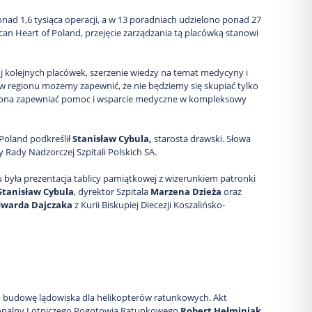
onad 1,6 tysiąca operacji, a w 13 poradniach udzielono ponad 27
can Heart of Poland, przejęcie zarządzania tą placówką stanowi
ój kolejnych placówek, szerzenie wiedzy na temat medycyny i
w regionu możemy zapewnić, że nie będziemy się skupiać tylko
ogła ona zapewniać pomoc i wsparcie medyczne w kompleksowy
 Poland podkreślił
Stanisław Cybula,
starosta drawski. Słowa
 Rady Nadzorczej Szpitali Polskich SA.
u była prezentacja tablicy pamiątkowej z wizerunkiem patronki
Stanisław Cybula
, dyrektor Szpitala
Marzena Dzieża
oraz
dwarda Dajczaka
z Kurii Biskupiej Diecezji Koszalińsko-
budowę lądowiska dla helikopterów ratunkowych. Akt
gionalny Lotniczego Pogotowia Ratunkowego
Robert Hełminiak
,