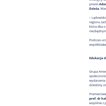
prezes
Ada
Dzieża
. Wa
– Lądowisko
regionu za
która dba o
niezbędnym 
Podczas uro
współdziała
Edukacja d
Grupa Ameri
społecznośc
wydarzenia 
dziedziny z
Premierowe s
prof. dr h
wspólnie z 