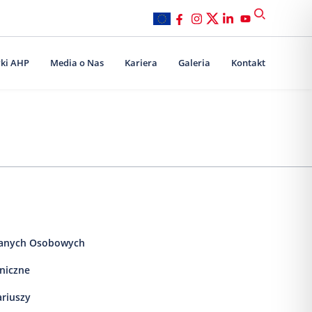
ki AHP
Media o Nas
Kariera
Galeria
Kontakt
anych Osobowych
iniczne
ariuszy