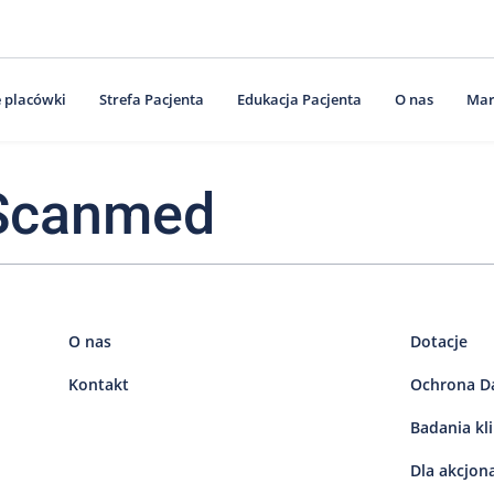
 placówki
Strefa Pacjenta
Edukacja Pacjenta
O nas
Mar
Scanmed
O nas
Dotacje
Kontakt
Ochrona D
Badania kl
Dla akcjon