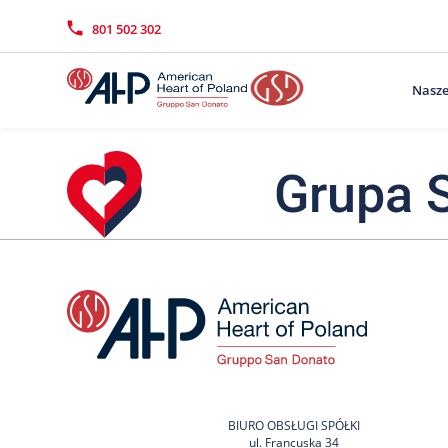
Przejdź
Wyszukiwarka
Kontakt
do
801 502 302
treści
Nasze
Grupa 
BIURO OBSŁUGI SPÓŁKI
ul. Francuska 34