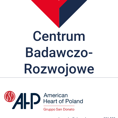
Nas
Kariera
Galeria
Centrum
Kontakt
Badawczo-
801
502
302
Rozwojowe