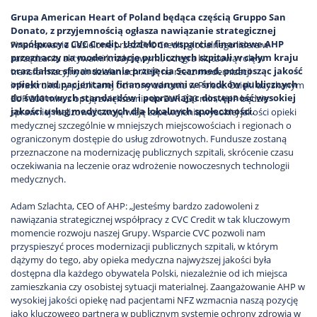
Grupa American Heart of Poland
będąca częścią
Gruppo San
Donato
, z przyjemnością ogłasza nawiązanie strategicznej
współpracy z CVC Credit. Udzielone wsparcie finansowe AHP
Finansowanie udzielone przez CVC Credit, globalnego lidera w
przeznaczy na modernizację publicznych szpitali w całym kraju
zarządzaniu aktywami kredytowymi, odegra kluczową rolę w
oraz dalsze sfinansowanie przejęcia
Scanmed
, podnosząc jakość
transformacyjnych działaniach AHP na rzecz modernizacji
opieki nad pacjentami finansowanymi ze środków publicznych
infrastruktury publicznej ochrony zdrowia w Polsce. Dzięki uzyskanym
do światowych standardów i poprawiając dostępność wysokiej
EUR 200 mln, z opcją zwiększenia do EUR 230 mln, AHP będzie
jakości usług medycznych dla lokalnych społeczności.
sprawniej realizować swoją wizję zapewnienia wysokiej jakości opieki
medycznej szczególnie w mniejszych miejscowościach i regionach o
ograniczonym dostępie do usług zdrowotnych. Fundusze zostaną
przeznaczone na modernizację publicznych szpitali, skrócenie czasu
oczekiwania na leczenie oraz wdrożenie nowoczesnych technologii
medycznych.
Adam Szlachta, CEO of AHP: „Jesteśmy bardzo zadowoleni z
nawiązania strategicznej współpracy z CVC Credit w tak kluczowym
momencie rozwoju naszej Grupy. Wsparcie CVC pozwoli nam
przyspieszyć proces modernizacji publicznych szpitali, w którym
dążymy do tego, aby opieka medyczna najwyższej jakości była
dostępna dla każdego obywatela Polski, niezależnie od ich miejsca
zamieszkania czy osobistej sytuacji materialnej. Zaangażowanie AHP w
wysokiej jakości opiekę nad pacjentami NFZ wzmacnia naszą pozycję
jako kluczowego partnera w publicznym systemie ochrony zdrowia w