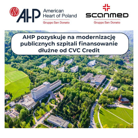
Nas
Kariera
Galeria
Kontakt
801
502
302