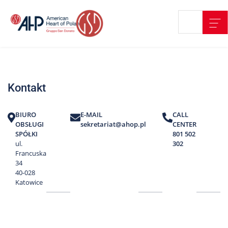
Przejdź
Wyszukiwarka
Kontakt
do
treści
Nasze
placówki
Kontakt
Strefa
Pacjenta
BIURO
E-MAIL
CALL
Edukacja
OBSŁUGI
sekretariat@ahop.pl
CENTER
Pacjenta
SPÓŁKI
801 502
ul.
302
O
Francuska
nas
34
40-028
Marki
Katowice
AHP
Media
o