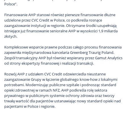
Polsce”.
Finansowanie AHP stanowi również pierwsze finansowanie dłużne
udzielone przez CVC Credit w Polsce, co podkreśla rosnące
zaangażowanie instytucji w regionie. Otrzymane środki uzupełniają
istniejące już finansowanie senioralne AHP w wysokości 1,9 miliarda
złotych.
Kompleksowe wsparcie prawne podczas całego procesu finansowania
zapewniła międzynarodowa kancelaria Greenberg Traurig Poland.
Zespół transakcyjny AHP był również wspierany przez Gamut Analytics
od strony ekspertyzy finansowej i realizacji transakcji.
Rozwój AHP z udziałem CVC Credit odzwierciedla nieustanne
zaangażowanie Grupy w łączenie globalnego know-how z lokalnymi
potrzebami. Modernizując publiczne szpitale i podnosząc standard
opieki zdrowotnej w ramach NFZ, AHP podkreśla rolę sektora
prywatnego w publicznym systemie ochrony zdrowia oraz tworzy
trwałą wartość dla pacjentów ustanawiając nowy standard opieki nad
pacjentami w Polsce i regionie.