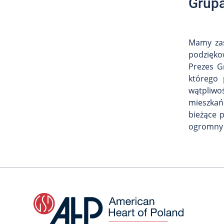
Grupa
Mamy zas
podzięko
Prezes G
którego 
wątpliwoś
mieszkań
bieżące 
ogromny 