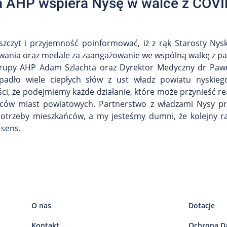
 AHP wspiera Nysę w walce z COVI
zczyt i przyjemność poinformować, iż z rąk Starosty Nysk
wania oraz medale za zaangażowanie we wspólną walkę z p
rupy AHP Adam Szlachta oraz Dyrektor Medyczny dr Paweł
padło wiele ciepłych słów z ust władz powiatu nyskie
ci, że podejmiemy każde działanie, które może przynieść r
ców miast powiatowych. Partnerstwo z władzami Nysy pr
potrzeby mieszkańców, a my jesteśmy dumni, że kolejny r
sens.
O nas
Dotacje
Kontakt
Ochrona D