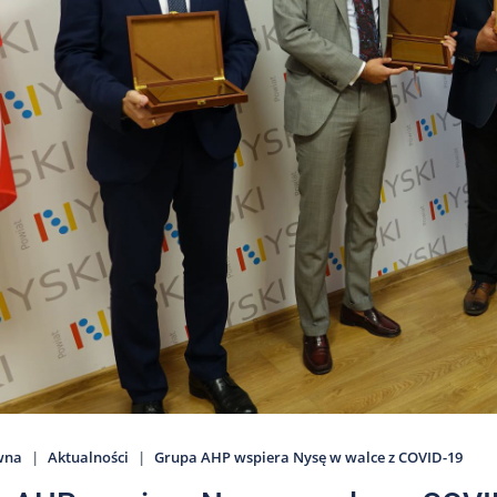
wna
Aktualności
Grupa AHP wspiera Nysę w walce z COVID-19