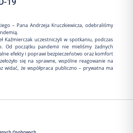
D-19
iego – Pana Andrzeja Kruczkiewicza, odebraliśmy
andemią.
 Kaźmierczak uczestniczyli w spotkaniu, podczas
go. Od początku pandemii nie mieliśmy żadnych
ealne efekty i poprawi bezpieczeństwo oraz komfort
zełożyło się na sprawne, wspólne reagowanie na
az widać, że współpraca publiczno – prywatna ma
anych Osobowych