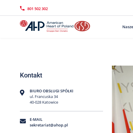
Przejdź
Wyszukiwarka
Kontakt
do
801 502 302
treści
Nasze
Kontakt
BIURO OBSŁUGI SPÓŁKI
ul. Francuska 34
40-028 Katowice
E-MAIL
sekretariat@ahop.pl