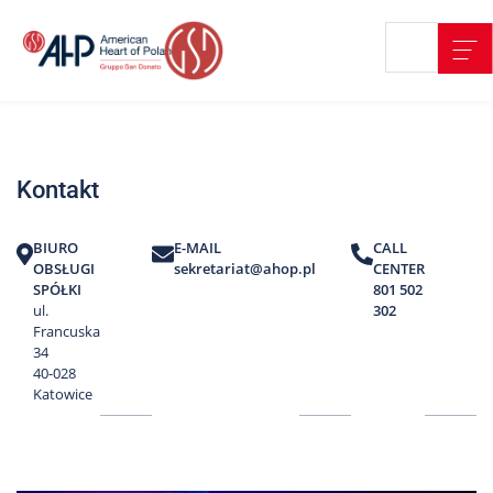
Przejdź
Wyszukiwarka
Kontakt
do
treści
Nasze
placówki
Kontakt
Strefa
Pacjenta
BIURO
E-MAIL
CALL
Edukacja
OBSŁUGI
sekretariat@ahop.pl
CENTER
Pacjenta
SPÓŁKI
801 502
ul.
302
O
Francuska
nas
34
40-028
Marki
Katowice
AHP
Media
o