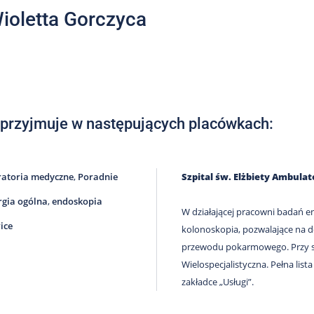
Wioletta Gorczyca
 przyjmuje w następujących placówkach:
atoria medyczne
,
Poradnie
Szpital św. Elżbiety Ambula
rgia ogólna
,
endoskopia
W działającej pracowni badań 
ice
kolonoskopia, pozwalające na 
przewodu pokarmowego. Przy sz
Wielospecjalistyczna. Pełna list
zakładce „Usługi”.