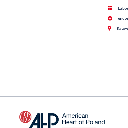
Labor
endo
Katow