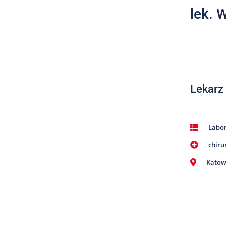
lek. 
Lekarz
Labor
chiru
Katow