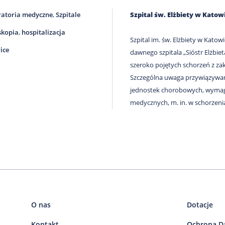
atoria medyczne
,
Szpitale
Szpital św. Elżbiety w Katow
skopia
,
hospitalizacja
Szpital im. św. Elżbiety w Kato
ice
dawnego szpitala „Sióstr Elżbiet
szeroko pojętych schorzeń z za
Szczególna uwaga przywiązywan
jednostek chorobowych, wymag
medycznych, m. in. w schorzenia
O nas
Dotacje
Kontakt
Ochrona D