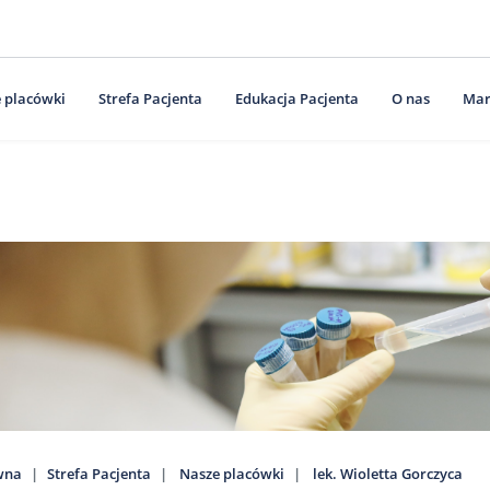
 placówki
Strefa Pacjenta
Edukacja Pacjenta
O nas
Mar
wna
Strefa Pacjenta
Nasze placówki
lek. Wioletta Gorczyca