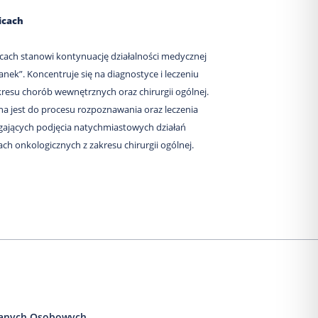
icach
wicach stanowi kontynuację działalności medycznej
anek”. Koncentruje się na diagnostyce i leczeniu
kresu chorób wewnętrznych oraz chirurgii ogólnej.
a jest do procesu rozpoznawania oraz leczenia
ających podjęcia natychmiastowych działań
ch onkologicznych z zakresu chirurgii ogólnej.
anych Osobowych