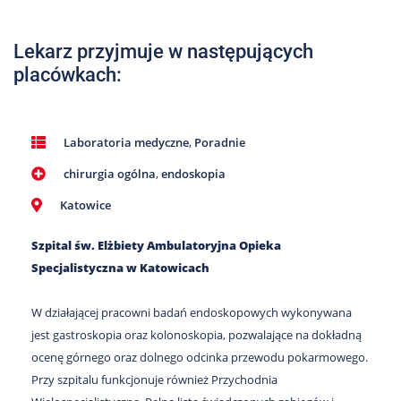
Nas
Kariera
Lekarz przyjmuje w następujących
placówkach:
Galeria
Kontakt
Laboratoria medyczne
,
Poradnie
chirurgia ogólna
,
endoskopia
801
502
Katowice
302
Szpital św. Elżbiety Ambulatoryjna Opieka
Specjalistyczna w Katowicach
W działającej pracowni badań endoskopowych wykonywana
jest gastroskopia oraz kolonoskopia, pozwalające na dokładną
ocenę górnego oraz dolnego odcinka przewodu pokarmowego.
Przy szpitalu funkcjonuje również Przychodnia