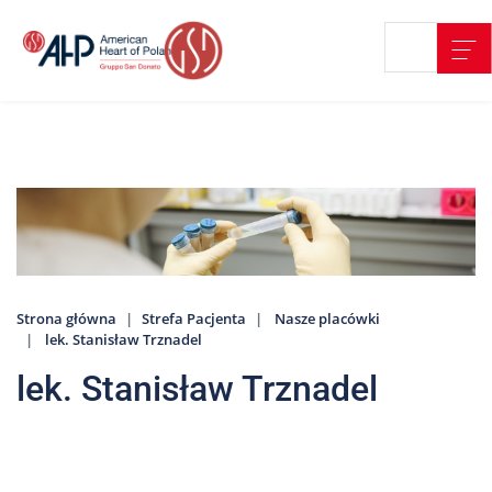
Przejdź
Wyszukiwarka
Kontakt
do
treści
Nasze
placówki
Strefa
Pacjenta
Edukacja
Pacjenta
Strona główna
Strefa Pacjenta
Nasze placówki
O
lek. Stanisław Trznadel
nas
lek. Stanisław Trznadel
Marki
AHP
Media
o