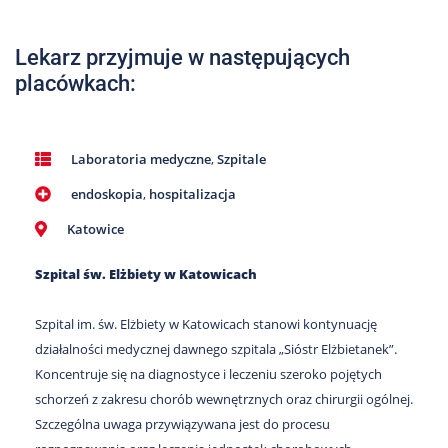
Nas
Kariera
Lekarz przyjmuje w następujących
placówkach:
Galeria
Kontakt
Laboratoria medyczne
,
Szpitale
endoskopia
,
hospitalizacja
801
502
Katowice
302
Szpital św. Elżbiety w Katowicach
Szpital im. św. Elżbiety w Katowicach stanowi kontynuację
działalności medycznej dawnego szpitala „Sióstr Elżbietanek”.
Koncentruje się na diagnostyce i leczeniu szeroko pojętych
schorzeń z zakresu chorób wewnętrznych oraz chirurgii ogólnej.
Szczególna uwaga przywiązywana jest do procesu