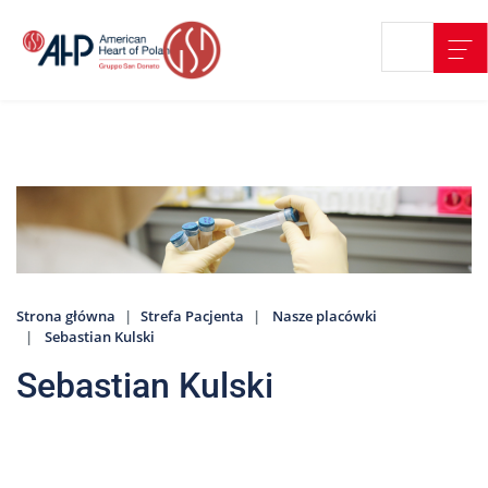
Przejdź
Wyszukiwarka
Kontakt
do
treści
Nasze
placówki
Strefa
Pacjenta
Edukacja
Pacjenta
Strona główna
Strefa Pacjenta
Nasze placówki
O
Sebastian Kulski
nas
Sebastian Kulski
Marki
AHP
Media
o