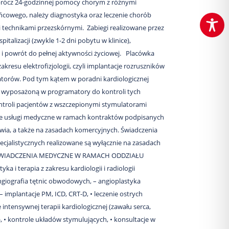
rócz 24-godzinnej pomocy chorym z różnymi
ńcowego, należy diagnostyka oraz leczenie chorób
i technikami przezskórnymi. Zabiegi realizowane przez
italizacji (zwykle 1-2 dni pobytu w klinice),
ę i powrót do pełnej aktywności życiowej. Placówka
kresu elektrofizjologii, czyli implantacje rozruszników
latorów. Pod tym kątem w poradni kardiologicznej
 wyposażoną w programatory do kontroli tych
ntroli pacjentów z wszczepionymi stymulatorami
lne usługi medyczne w ramach kontraktów podpisanych
a, a także na zasadach komercyjnych. Świadczenia
cjalistycznych realizowane są wyłącznie na zasadach
ŚWIADCZENIA MEDYCZNE W RAMACH ODDZIAŁU
 i terapia z zakresu kardiologii i radiologii
angiografia tętnic obwodowych, – angioplastyka
– implantacje PM, ICD, CRT-D, • leczenie ostrych
ntensywnej terapii kardiologicznej (zawału serca,
, • kontrole układów stymulujących, • konsultacje w