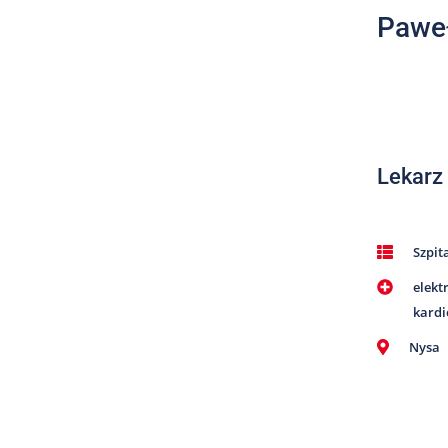
Paweł
Lekarz
Szpit
elekt
kardi
Nysa