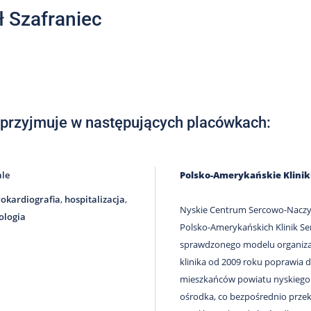
 Szafraniec
 przyjmuje w następujących placówkach:
ale
Polsko-Amerykańskie Klini
rokardiografia
,
hospitalizacja
,
Nyskie Centrum Sercowo-Naczyn
ologia
Polsko-Amerykańskich Klinik Se
sprawdzonego modelu organizacj
klinika od 2009 roku poprawia 
mieszkańców powiatu nyskiego o
ośrodka, co bezpośrednio przekł