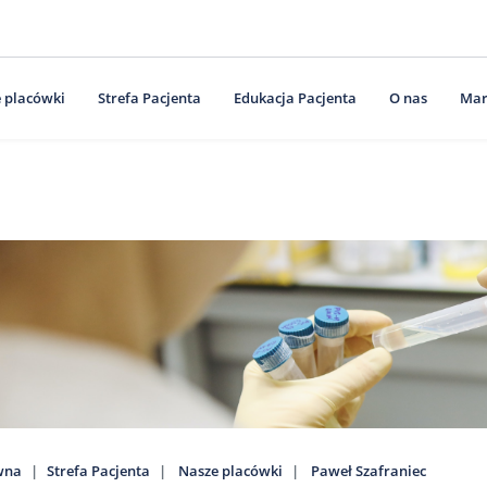
 placówki
Strefa Pacjenta
Edukacja Pacjenta
O nas
Mar
wna
Strefa Pacjenta
Nasze placówki
Paweł Szafraniec