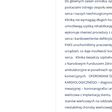
Do głównych zadań ośrodka, op
postaciami ostrego zespołu wie
serca i naczyń niechirurgicznym
Klinikę nie wymagają długich hosp
umożliwiają szybką rehabilitacj
wykonuje również procedury z za
serca i kardiowerterów defibry
PAKS uruchomiliśmy pracownię
urządzeń, co daje możliwość ko
serca. Klinika świadczy szpita
z Narodowym Funduszem Zdrowi
ambulatoryjne w poradniach spe
komercyjnych. OFEROWANE 
KARDIOLOGICZNEGO: • diagnostyka
inwazyjnej: – koronarografia i 
wieńcowa z implantacją stentu, 
stanów wieńcowych na oddziale i
niestabilnej choroby wieńcowej)