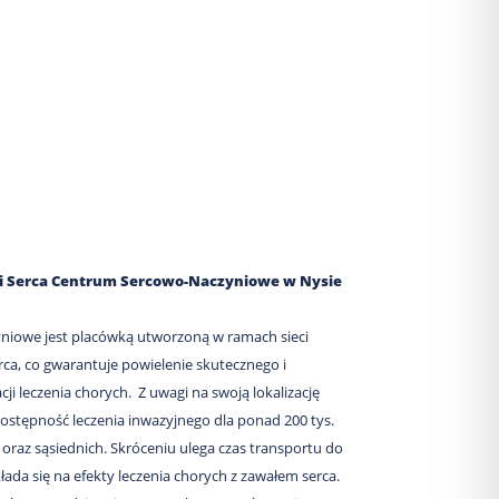
ki Serca Centrum Sercowo-Naczyniowe w Nysie
iowe jest placówką utworzoną w ramach sieci
rca, co gwarantuje powielenie skutecznego i
i leczenia chorych. Z uwagi na swoją lokalizację
dostępność leczenia inwazyjnego dla ponad 200 tys.
raz sąsiednich. Skróceniu ulega czas transportu do
ada się na efekty leczenia chorych z zawałem serca.