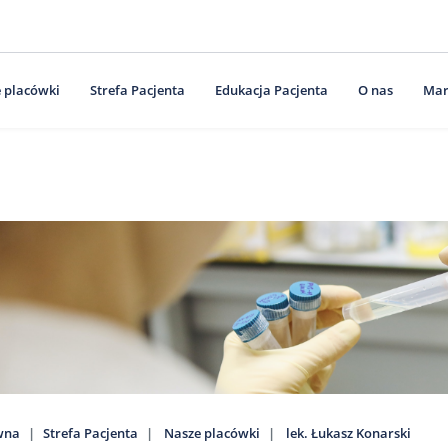
 placówki
Strefa Pacjenta
Edukacja Pacjenta
O nas
Mar
wna
Strefa Pacjenta
Nasze placówki
lek. Łukasz Konarski