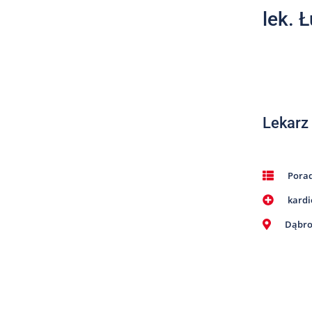
lek. 
Lekarz
Pora
kardi
Dąbro