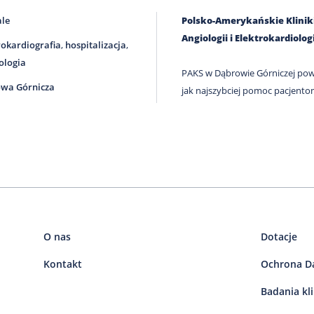
ale
Polsko-Amerykańskie Kliniki 
Angiologii i Elektrokardiologi
rokardiografia
,
hospitalizacja
,
ologia
PAKS w Dąbrowie Górniczej pows
wa Górnicza
jak najszybciej pomoc pacjento
O nas
Dotacje
Kontakt
Ochrona D
Badania kl