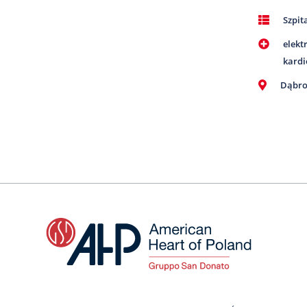
Szpit
elekt
kardi
Dąbro