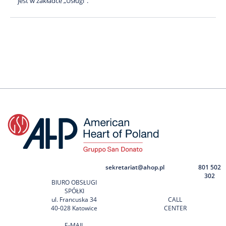
jest w zakładce „Usługi”.
sekretariat@ahop.pl
801 502
302
BIURO OBSŁUGI
SPÓŁKI
ul. Francuska 34
CALL
40-028 Katowice
CENTER
E-MAIL