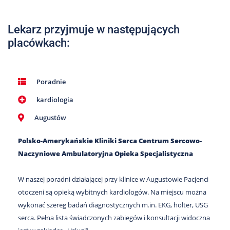
Nas
Kariera
Lekarz przyjmuje w następujących
placówkach:
Galeria
Kontakt
Poradnie
kardiologia
801
502
Augustów
302
Polsko-Amerykańskie Kliniki Serca Centrum Sercowo-
Naczyniowe Ambulatoryjna Opieka Specjalistyczna
W naszej poradni działającej przy klinice w Augustowie Pacjenci
otoczeni są opieką wybitnych kardiologów. Na miejscu można
wykonać szereg badań diagnostycznych m.in. EKG, holter, USG
serca. Pełna lista świadczonych zabiegów i konsultacji widoczna