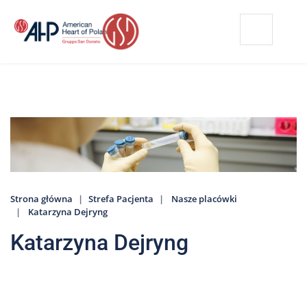
Przejdź
Wyszukiwarka
Kontakt
do
treści
Nasze
placówki
Strefa
Pacjenta
Edukacja
Pacjenta
Strona główna
Strefa Pacjenta
Nasze placówki
O
Katarzyna Dejryng
nas
Katarzyna Dejryng
Marki
AHP
Media
o