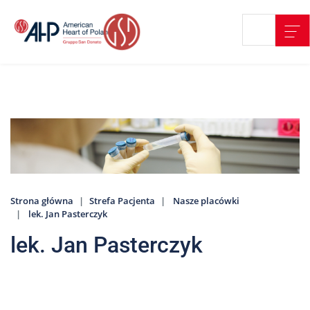
Przejdź
Wyszukiwarka
Kontakt
do
treści
Nasze
placówki
Strefa
Pacjenta
Edukacja
Pacjenta
Strona główna
Strefa Pacjenta
Nasze placówki
O
lek. Jan Pasterczyk
nas
lek. Jan Pasterczyk
Marki
AHP
Media
o