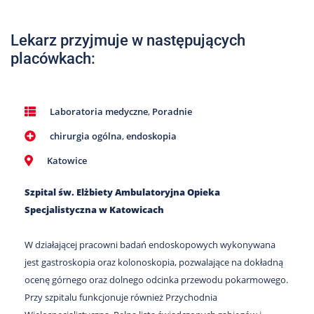
Nas
Kariera
Lekarz przyjmuje w następujących
placówkach:
Galeria
Kontakt
Laboratoria medyczne
,
Poradnie
chirurgia ogólna
,
endoskopia
801
502
Katowice
302
Szpital św. Elżbiety Ambulatoryjna Opieka
Specjalistyczna w Katowicach
W działającej pracowni badań endoskopowych wykonywana
jest gastroskopia oraz kolonoskopia, pozwalające na dokładną
ocenę górnego oraz dolnego odcinka przewodu pokarmowego.
Przy szpitalu funkcjonuje również Przychodnia