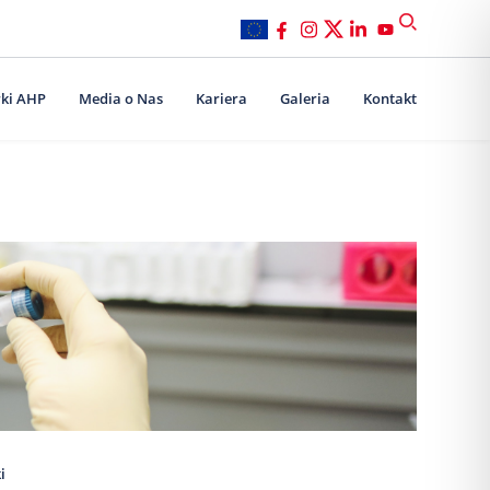
ki AHP
Media o Nas
Kariera
Galeria
Kontakt
i