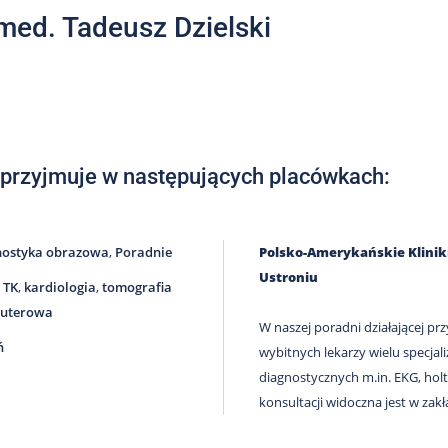
 med. Tadeusz Dzielski
 przyjmuje w następujących placówkach:
nostyka obrazowa
,
Poradnie
Polsko-Amerykańskie Kliniki
Ustroniu
 TK
,
kardiologia
,
tomografia
uterowa
W naszej poradni działającej prz
ń
wybitnych lekarzy wielu specja
diagnostycznych m.in. EKG, holt
konsultacji widoczna jest w zakł