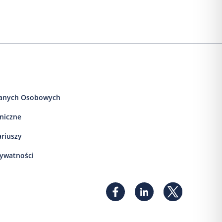
anych Osobowych
iniczne
ariuszy
rywatności