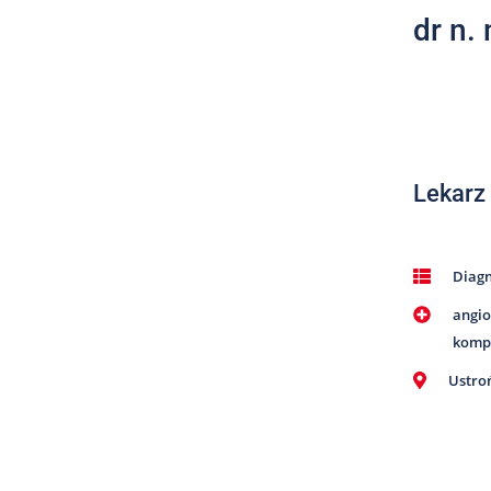
dr n.
Lekarz
Diag
angio
komp
Ustro