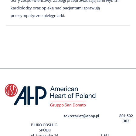
ostry zespół wieńcowy. Zabiegi przeprowadzają sami wybitni
kardiolodzy oraz opiekę nad pacjentami sprawują
przesympatyczne pielęgniarki.
sekretariat@ahop.pl
801 502
302
BIURO OBSŁUGI
SPÓŁKI
ul. Francuska 34
CALL