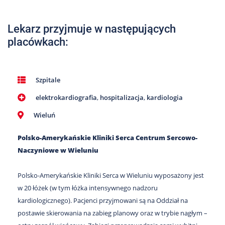
Nas
Kariera
Lekarz przyjmuje w następujących
placówkach:
Galeria
Kontakt
Szpitale
elektrokardiografia
,
hospitalizacja
,
kardiologia
801
502
Wieluń
302
Polsko-Amerykańskie Kliniki Serca Centrum Sercowo-
Naczyniowe w Wieluniu
Polsko-Amerykańskie Kliniki Serca w Wieluniu wyposażony jest
w 20 łóżek (w tym łóżka intensywnego nadzoru
kardiologicznego). Pacjenci przyjmowani są na Oddział na
postawie skierowania na zabieg planowy oraz w trybie nagłym –