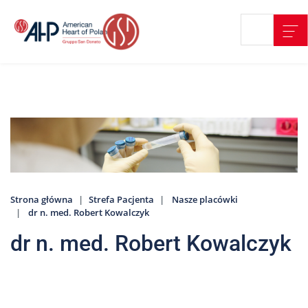
Przejdź
Wyszukiwarka
Kontakt
do
treści
Nasze
placówki
Strefa
Pacjenta
Edukacja
Pacjenta
Strona główna
Strefa Pacjenta
Nasze placówki
O
dr n. med. Robert Kowalczyk
nas
dr n. med. Robert Kowalczyk
Marki
AHP
Media
o