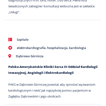
diagnostycznych m.in. EKG, holter, USG serca. Pełna lista
świadczonych zabiegów i konsultacji widoczna jest w zakładce
„Usługi”.
Szpitale
elektrokardiografia
,
hospitalizacja
,
kardiologia
Dąbrowa Górnicza
Polsko-Amerykańskie Kliniki Serca III Oddział Kardiologii
Inwazyjnej, Angiologii i Elektrokardiologii
PAKS w Dąbrowie Górniczej powstał, aby sprostać wyzwaniom
kardiologicznym i nieść jak najszybciej pomoc pacjentom w
Zagłębiu Dąbrowskim i jego okolicach.