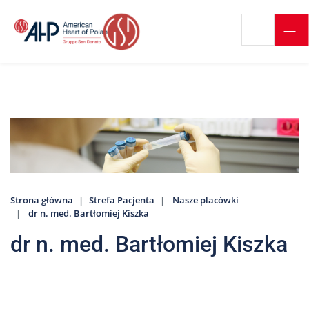
Przejdź
Wyszukiwarka
Kontakt
do
treści
Nasze
placówki
Strefa
Pacjenta
Edukacja
Pacjenta
Strona główna
Strefa Pacjenta
Nasze placówki
O
dr n. med. Bartłomiej Kiszka
nas
dr n. med. Bartłomiej Kiszka
Marki
AHP
Media
o