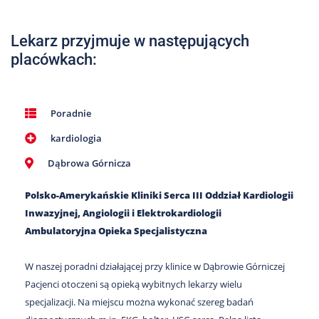
Nas
Kariera
Lekarz przyjmuje w następujących
placówkach:
Galeria
Kontakt
Poradnie
kardiologia
801
502
Dąbrowa Górnicza
302
Polsko-Amerykańskie Kliniki Serca III Oddział Kardiologii
Inwazyjnej, Angiologii i Elektrokardiologii
Ambulatoryjna Opieka Specjalistyczna
W naszej poradni działającej przy klinice w Dąbrowie Górniczej
Pacjenci otoczeni są opieką wybitnych lekarzy wielu
specjalizacji. Na miejscu można wykonać szereg badań