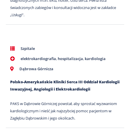
diagnostycznych m.in. EKG, holter, USG serca. Pełna lista
świadczonych zabiegów i konsultacji widoczna jest w zakładce
„Usługi”.
Szpitale
elektrokardiografia
,
hospitalizacja
,
kardiologia
Dąbrowa Górnicza
Polsko-Amerykańskie Kliniki Serca III Oddział Kardiologii
Inwazyjnej, Angiologii i Elektrokardiologii
PAKS w Dąbrowie Górniczej powstał, aby sprostać wyzwaniom
kardiologicznym i nieść jak najszybciej pomoc pacjentom w
Zagłębiu Dąbrowskim i jego okolicach.