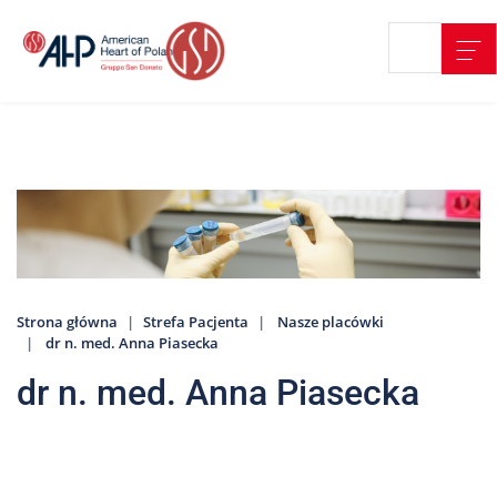
Przejdź
Wyszukiwarka
Kontakt
do
treści
Nasze
placówki
Strefa
Pacjenta
Edukacja
Pacjenta
Strona główna
Strefa Pacjenta
Nasze placówki
O
dr n. med. Anna Piasecka
nas
dr n. med. Anna Piasecka
Marki
AHP
Media
o