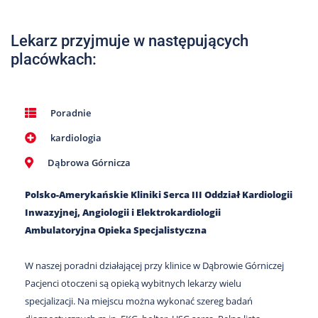
Nas
Kariera
Lekarz przyjmuje w następujących
placówkach:
Galeria
Kontakt
Poradnie
kardiologia
801
502
Dąbrowa Górnicza
302
Polsko-Amerykańskie Kliniki Serca III Oddział Kardiologii
Inwazyjnej, Angiologii i Elektrokardiologii
Ambulatoryjna Opieka Specjalistyczna
W naszej poradni działającej przy klinice w Dąbrowie Górniczej
Pacjenci otoczeni są opieką wybitnych lekarzy wielu
specjalizacji. Na miejscu można wykonać szereg badań