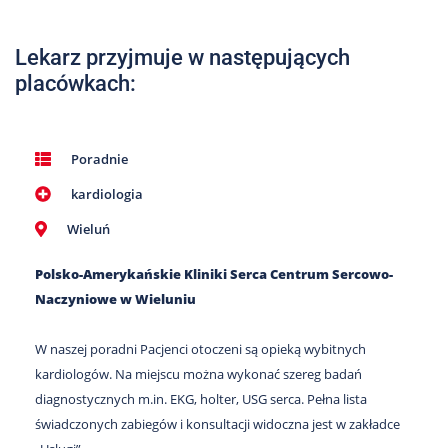
Nas
Kariera
Lekarz przyjmuje w następujących
placówkach:
Galeria
Kontakt
Poradnie
kardiologia
801
502
Wieluń
302
Polsko-Amerykańskie Kliniki Serca Centrum Sercowo-
Naczyniowe w Wieluniu
W naszej poradni Pacjenci otoczeni są opieką wybitnych
kardiologów. Na miejscu można wykonać szereg badań
diagnostycznych m.in. EKG, holter, USG serca. Pełna lista
świadczonych zabiegów i konsultacji widoczna jest w zakładce