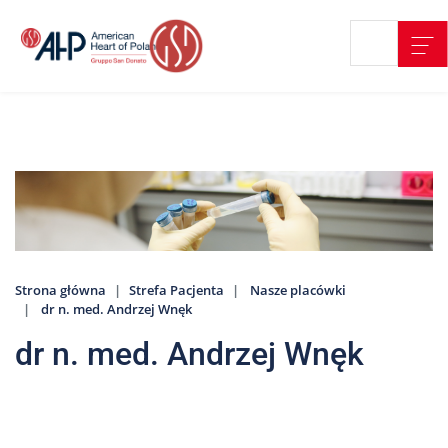
Przejdź
Wyszukiwarka
Kontakt
do
treści
Nasze
placówki
Strefa
Pacjenta
Edukacja
Pacjenta
Strona główna
Strefa Pacjenta
Nasze placówki
O
dr n. med. Andrzej Wnęk
nas
dr n. med. Andrzej Wnęk
Marki
AHP
Media
o