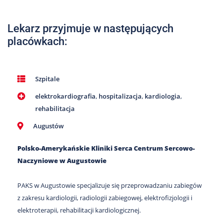
Nas
Kariera
Lekarz przyjmuje w następujących
placówkach:
Galeria
Kontakt
Szpitale
elektrokardiografia
,
hospitalizacja
,
kardiologia
,
801
502
rehabilitacja
302
Augustów
Polsko-Amerykańskie Kliniki Serca Centrum Sercowo-
Naczyniowe w Augustowie
PAKS w Augustowie specjalizuje się przeprowadzaniu zabiegów
z zakresu kardiologii, radiologii zabiegowej, elektrofizjologii i
elektroterapii, rehabilitacji kardiologicznej.