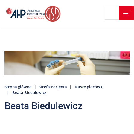
Przejdź
Wyszukiwarka
Kontakt
do
treści
Nasze
placówki
Strefa
Pacjenta
Edukacja
Pacjenta
Strona główna
Strefa Pacjenta
Nasze placówki
O
Beata Biedulewicz
nas
Beata Biedulewicz
Marki
AHP
Media
o