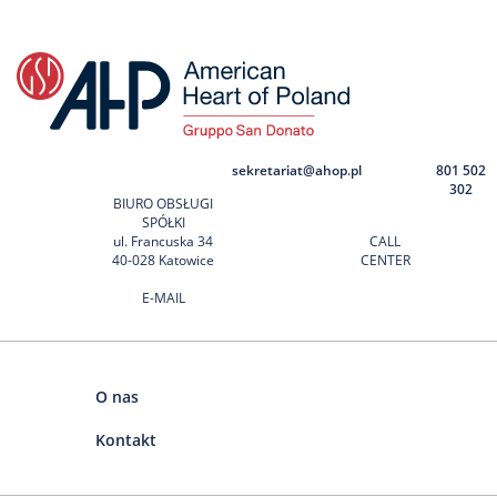
Nas
Kariera
Galeria
Kontakt
sekretariat@ahop.pl
801 502
302
BIURO OBSŁUGI
801
SPÓŁKI
502
ul. Francuska 34
CALL
302
40-028 Katowice
CENTER
E-MAIL
O nas
Kontakt