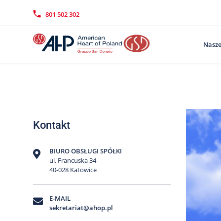
Przejdź
Wyszukiwarka
Kontakt
do
801 502 302
treści
Nasze
Kontakt
BIURO OBSŁUGI SPÓŁKI
ul. Francuska 34
40-028 Katowice
E-MAIL
sekretariat@ahop.pl