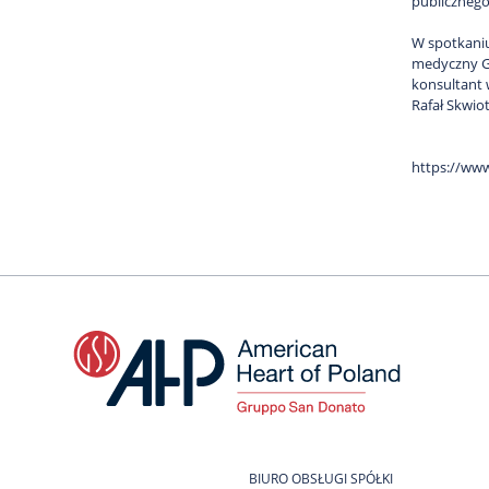
publicznego
W spotkaniu
medyczny Gr
konsultant 
Rafał Skwio
https://ww
BIURO OBSŁUGI SPÓŁKI