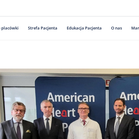
 placówki
Strefa Pacjenta
Edukacja Pacjenta
O nas
Mar