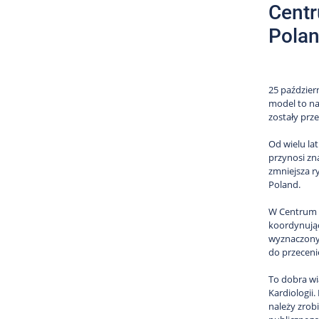
Centr
Polan
25 październ
model to na
zostały prz
Od wielu la
przynosi zn
zmniejsza r
Poland.
W Centrum K
koordynując
wyznaczony 
do przeceni
To dobra wi
Kardiologii
należy zrobi