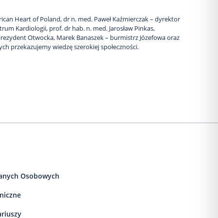
rican Heart of Poland, dr n. med. Paweł Kaźmierczak – dyrektor
um Kardiologii, prof. dr hab. n. med. Jarosław Pinkas,
prezydent Otwocka, Marek Banaszek – burmistrz Józefowa oraz
ch przekazujemy wiedzę szerokiej społeczności.
anych Osobowych
iniczne
ariuszy