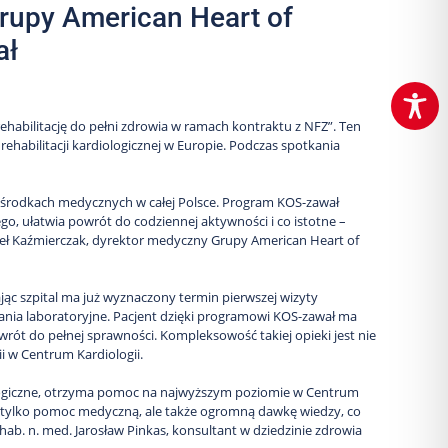
Grupy American Heart of
ał
 rehabilitację do pełni zdrowia w ramach kontraktu z NFZ”. Ten
ehabilitacji kardiologicznej w Europie. Podczas spotkania
ośrodkach medycznych w całej Polsce. Program KOS-zawał
o, ułatwia powrót do codziennej aktywności i co istotne –
weł Kaźmierczak, dyrektor medyczny Grupy American Heart of
ąc szpital ma już wyznaczony termin pierwszej wizyty
ania laboratoryjne. Pacjent dzięki programowi KOS-zawał ma
owrót do pełnej sprawności. Kompleksowość takiej opieki jest nie
i w Centrum Kardiologii.
iologiczne, otrzyma pomoc na najwyższym poziomie w Centrum
ie tylko pomoc medyczną, ale także ogromną dawkę wiedzy, co
 hab. n. med. Jarosław Pinkas, konsultant w dziedzinie zdrowia