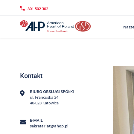
Przejdź
Wyszukiwarka
Kontakt
do
801 502 302
treści
Nasze
Kontakt
BIURO OBSŁUGI SPÓŁKI
ul. Francuska 34
40-028 Katowice
E-MAIL
sekretariat@ahop.pl