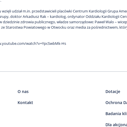
.
 wzięli udział m.in. przedstawicieli placówki Centrum Kardiologii Grupa Ame
upy, doktor Arkadiusz Rak – kardiolog, ordynator Oddziału Kardiologii Centr
w dziedzinie zdrowia publicznego, władze samorządowe: Paweł Walo – wice
t ze Starostwa Powiatowego w Otwocku oraz media za pośrednictwem, który
w.youtube.com/watch?v=YpcSwbMk-Hs
O nas
Dotacje
Kontakt
Ochrona D
Badania kl
Dla akcjon