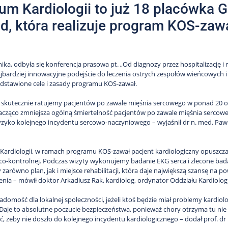
um Kardiologii to już 18 placówka 
d, która realizuje program KOS-zaw
ika, odbyła się konferencja prasowa pt. „Od diagnozy przez hospitalizację i
jbardziej innowacyjne podejście do leczenia ostrych zespołów wieńcowych i r
edstawione cele i zasady programu KOS-zawał.
t skutecznie ratujemy pacjentów po zawale mięśnia sercowego w ponad 20 
acząco zmniejsza ogólną śmiertelność pacjentów po zawale mięśnia sercoweg
yzyko kolejnego incydentu sercowo-naczyniowego – wyjaśnił dr n. med. Pa
ardiologii, w ramach programu KOS-zawał pacjent kardiologiczny opuszczaj
o-kontrolnej. Podczas wizyty wykonujemy badanie EKG serca i zlecone bad
zarówno plan, jak i miejsce rehabilitacji, która daje największą szansę na p
enia – mówił doktor Arkadiusz Rak, kardiolog, ordynator Oddziału Kardiologi
adomość dla lokalnej społeczności, jeżeli ktoś będzie miał problemy kard
. Daje to absolutne poczucie bezpieczeństwa, ponieważ chory otrzyma tu n
ć, żeby nie doszło do kolejnego incydentu kardiologicznego – dodał prof. dr