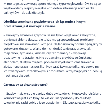
Mimo tego, że zawierają sporo różnego typu węglowodanów, to są to
węglowodany nieprzyswajalne – to dobra informacja również dla
cukrzyków – dodała dietetyk.
Obróbka termiczna grzybów oraz ich łączenie z innymi
produktami jest niezwykle ważne.
– Unikajmy smażenie grzybów, są nie tylko wyjątkowo kaloryczne,
ponieważ chłoną tłuszcz, ale także mogą spowodować problemy
żołądkowe, niestrawność i wzdęcia. Najlepszym wyborem będą grzyby
gotowane, duszone. Warto do nich dodać takie przyprawy, jak
majeranek, tymianek, kminek, czy też rozmaryn – wpływają
pozytywnie na trawienie. Nie podawajmy grzybów ze śmietaną,
alkoholem, tłustym mięsem, ponieważ wydłuża to czas trawienia
zjedzonego przez nas posiłku. Przy wrażliwym żołądku, nie serwujmy
ich z warzywami strączkowymi i produktami wzdymającymi np. cebulą
– ostrzega ekspert.
Czy grzyby są ciężkostrawne?
– Grzyby mają w sobie bardzo dużo związków chitynowych. Ich ściana
komórkowa jest z chityny, to wielocukier podobny do celulozy i
człowiek nie radzi sobie z jego trawieniem. Dlatego zalegają w żołądku,