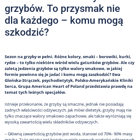
grzybów. To przysmak nie
dla każdego – komu mogą
szkodzić?
Sezon na grzyby w pełni. Różne kolory, smaki – borowiki, kurki,
rydze – to tylko niektóre wśród wielu gatunków grzybów. Ale czy
zaletą jedzenia grzybów są tylko walory smakowe, w jakiej
formie powinno się je jadać i komu mogą zaszkodzić? Ewa
Glońska-Strączek, psychodietytyk, Polsko-Amerykańskie Kliniki
Serca, Grupa American Heart of Poland przedstawia prawdę na
temat tych leśnych specjałów.
Istnieje przekonanie, że grzyby są smaczne, jednak nie posiadają
żadnych właściwości odżywczych. Jak mówi dietetyk, grzyby mają nie
tylko znaczące walory smakowo-zapachowe, ale także wyróżniają się
wysoką zawartością wielu składników odżywczych.
– Główną zawartością grzybów jest woda, stanowi od 70%- 90% masy
grzyba. Za to miąższ jest bogaty w wiele cennych wartości odżywczych,