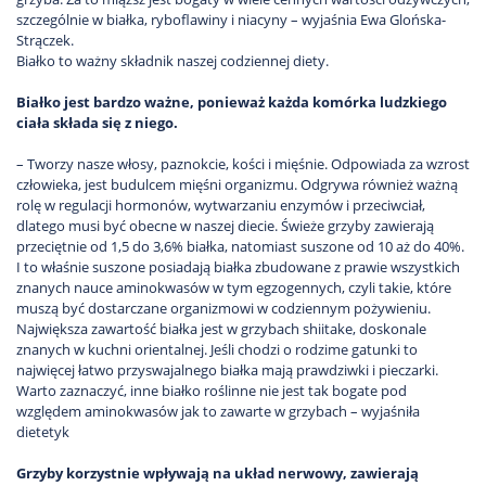
szczególnie w białka, ryboflawiny i niacyny – wyjaśnia Ewa Glońska-
Strączek.
Białko to ważny składnik naszej codziennej diety.
Białko jest bardzo ważne, ponieważ każda komórka ludzkiego
ciała składa się z niego.
– Tworzy nasze włosy, paznokcie, kości i mięśnie. Odpowiada za wzrost
człowieka, jest budulcem mięśni organizmu. Odgrywa również ważną
rolę w regulacji hormonów, wytwarzaniu enzymów i przeciwciał,
dlatego musi być obecne w naszej diecie. Świeże grzyby zawierają
przeciętnie od 1,5 do 3,6% białka, natomiast suszone od 10 aż do 40%.
I to właśnie suszone posiadają białka zbudowane z prawie wszystkich
znanych nauce aminokwasów w tym egzogennych, czyli takie, które
muszą być dostarczane organizmowi w codziennym pożywieniu.
Największa zawartość białka jest w grzybach shiitake, doskonale
znanych w kuchni orientalnej. Jeśli chodzi o rodzime gatunki to
najwięcej łatwo przyswajalnego białka mają prawdziwki i pieczarki.
Warto zaznaczyć, inne białko roślinne nie jest tak bogate pod
względem aminokwasów jak to zawarte w grzybach – wyjaśniła
dietetyk
Grzyby korzystnie wpływają na układ nerwowy, zawierają