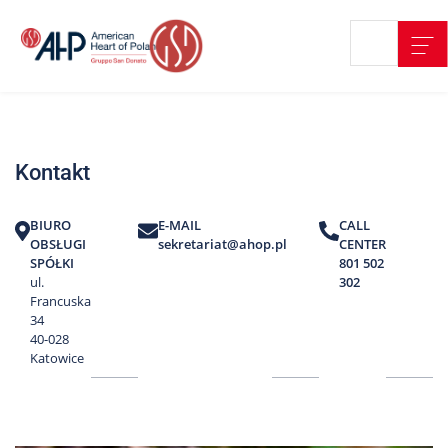
Przejdź
Wyszukiwarka
Kontakt
do
treści
Nasze
placówki
Kontakt
Strefa
Pacjenta
BIURO
E-MAIL
CALL
Edukacja
OBSŁUGI
sekretariat@ahop.pl
CENTER
Pacjenta
SPÓŁKI
801 502
ul.
302
O
Francuska
nas
34
40-028
Marki
Katowice
AHP
Media
o