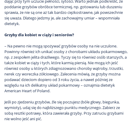
dając przy tym uczucie pełności, sytości. Warto jednak podkreślić, że
poddanie grzybów obróbce termicznej, np. gotowaniu lub duszeniu
sprawia, że nie są one aż tak bardzo ciężkostrawne, jak powszechnie
się uważa. Dlatego jedzmy je, ale zachowajmy umiar – wspomniała
dietetyk.
Grzyby dla kobiet w ciąży i seniorów?
– Na pewno nie mogą spożywać grzybów osoby na nie uczulone.
Powinny również ich unikać osoby z chorobami układu pokarmowego,
np. z zespołem jelita drażliwego. Tyczy się to również osób starszych, a
także kobiet w ciąży i tych, które karmią piersią. Nie mogą ich jeść
również osoby u których zdiagnozowano choroby wątroby, trzustki,
nerek czy woreczka żółciowego. Zalecenia mówią, że grzyby można
podawać dzieciom dopiero od 3 roku życia, a nawet później ze
względu na ich delikatny układ pokarmowy – oznajmia dietetyk
American Heart of Poland.
Jeśli po zjedzeniu grzybów, źle się poczujesz (bóle głowy, biegunka,
wymioty), udaj się do najbliższego punktu medycznego. Zabierz ze
sobą resztki potrawy, która zawierała grzyby. Przy zatruciu grzybami
nie wolno jeść ani pić.