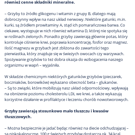
również cenne składniki mineralne.
– Grzyby to źródło glikogenu i witamin z grupy B, dlatego mają
dobroczynny wpływ na nasz układ nerwowy. Niektóre gatunki, m.in.
kurki, są źródłem prowitaminy A, stąd ich pomarańczowa barwa. Co
ciekawe, występuje w nich również witamina D, której nie spotyka się
w roślinach zielonych. Ponadto grzyby zawierają głównie potas, który
kontroluje ciśnienie krwi, poprawia koncentrację, fosfor oraz magnez.
Ilość magnezu w grzybach jest zbliżona do zawartości tego
pierwiastka, który znajduje się w świeżych owocach czy warzywach.
Spożywanie grzybów to też dobra okazja do wzbogacenia naszego
organizmu w wapń – wyjaśniła.
W składzie chemicznym niektórych gatunków grzybów (pieczarek,
boczniaków, borowików) wykazano obecność beta – glukanów.
– Są to związki, które mobilizują nasz układ odpornościowy, wpływają
na obniżenie poziomu cholesterolu LDL we krwi, a także wykazują
korzystne działanie w profilaktyce i leczeniu chorób nowotworowych.
Grzyby zawierają stosunkowo mało tłuszczu i kwasów
tłuszczowych.
– Można bezpiecznie je jadać będąc również na diecie odchudzającej –
są niskokaloryczne. 100 g świeżych grzybów dostarcza ok. 34 kcal.