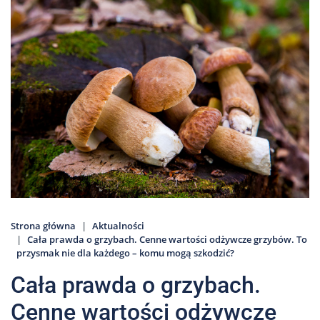
Nas
Kariera
Galeria
Kontakt
801
502
302
Strona główna
Aktualności
Cała prawda o grzybach. Cenne wartości odżywcze grzybów. To
przysmak nie dla każdego – komu mogą szkodzić?
Cała prawda o grzybach.
Cenne wartości odżywcze