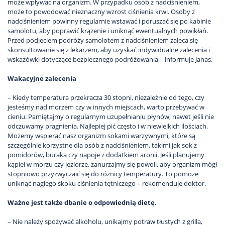
może wpływać na organizm. W przypadku osób z nadciśnieniem,
może to powodować nieznaczny wzrost ciśnienia krwi. Osoby z
nadciśnieniem powinny regularnie wstawać i poruszać się po kabinie
samolotu, aby poprawić krążenie i uniknąć ewentualnych powikłań.
Przed podjęciem podróży samolotem z nadciśnieniem zaleca się
skonsultowanie się z lekarzem, aby uzyskać indywidualne zalecenia i
wskazówki dotyczące bezpiecznego podróżowania – informuje Janas.
Wakacyjne zalecenia
– Kiedy temperatura przekracza 30 stopni, niezależnie od tego, czy
jesteśmy nad morzem czy w innych miejscach, warto przebywać w
cieniu. Pamiętajmy o regularnym uzupełnianiu płynów, nawet jeśli nie
odczuwamy pragnienia. Najlepiej pić często i w niewielkich ilościach.
Możemy wspierać nasz organizm sokami warzywnymi, które są
szczególnie korzystne dla osób z nadciśnieniem, takimi jak sok z
pomidorów, buraka czy napoje z dodatkiem aronii. Jeśli planujemy
kąpiel w morzu czy jeziorze, zanurzajmy się powoli, aby organizm mógł
stopniowo przyzwyczaić się do różnicy temperatury. To pomoże
uniknąć nagłego skoku ciśnienia tętniczego – rekomenduje doktor.
Ważne jest także dbanie o odpowiednią dietę.
– Nie należy spożywać alkoholu, unikajmy potraw tłustych z grilla,