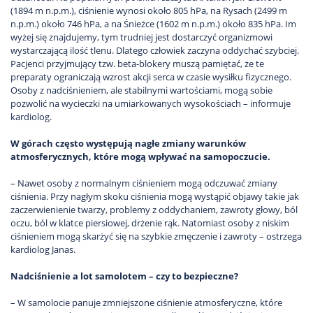
(1894 m n.p.m.), ciśnienie wynosi około 805 hPa, na Rysach (2499 m
n.p.m.) około 746 hPa, a na Śnieżce (1602 m n.p.m.) około 835 hPa. Im
wyżej się znajdujemy, tym trudniej jest dostarczyć organizmowi
wystarczającą ilość tlenu. Dlatego człowiek zaczyna oddychać szybciej.
Pacjenci przyjmujący tzw. beta-blokery muszą pamiętać, że te
preparaty ograniczają wzrost akcji serca w czasie wysiłku fizycznego.
Osoby z nadciśnieniem, ale stabilnymi wartościami, mogą sobie
pozwolić na wycieczki na umiarkowanych wysokościach – informuje
kardiolog.
W górach często występują nagłe zmiany warunków
atmosferycznych, które mogą wpływać na samopoczucie.
– Nawet osoby z normalnym ciśnieniem mogą odczuwać zmiany
ciśnienia. Przy nagłym skoku ciśnienia mogą wystąpić objawy takie jak
zaczerwienienie twarzy, problemy z oddychaniem, zawroty głowy, ból
oczu, ból w klatce piersiowej, drżenie rąk. Natomiast osoby z niskim
ciśnieniem mogą skarżyć się na szybkie zmęczenie i zawroty – ostrzega
kardiolog Janas.
Nadciśnienie a lot samolotem – czy to bezpieczne?
– W samolocie panuje zmniejszone ciśnienie atmosferyczne, które