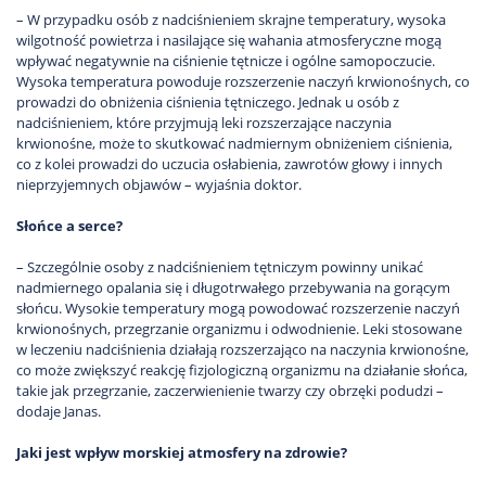
– W przypadku osób z nadciśnieniem skrajne temperatury, wysoka
wilgotność powietrza i nasilające się wahania atmosferyczne mogą
wpływać negatywnie na ciśnienie tętnicze i ogólne samopoczucie.
Wysoka temperatura powoduje rozszerzenie naczyń krwionośnych, co
prowadzi do obniżenia ciśnienia tętniczego. Jednak u osób z
nadciśnieniem, które przyjmują leki rozszerzające naczynia
krwionośne, może to skutkować nadmiernym obniżeniem ciśnienia,
co z kolei prowadzi do uczucia osłabienia, zawrotów głowy i innych
nieprzyjemnych objawów – wyjaśnia doktor.
Słońce a serce?
– Szczególnie osoby z nadciśnieniem tętniczym powinny unikać
nadmiernego opalania się i długotrwałego przebywania na gorącym
słońcu. Wysokie temperatury mogą powodować rozszerzenie naczyń
krwionośnych, przegrzanie organizmu i odwodnienie. Leki stosowane
w leczeniu nadciśnienia działają rozszerzająco na naczynia krwionośne,
co może zwiększyć reakcję fizjologiczną organizmu na działanie słońca,
takie jak przegrzanie, zaczerwienienie twarzy czy obrzęki podudzi –
dodaje Janas.
Jaki jest wpływ morskiej atmosfery na zdrowie?