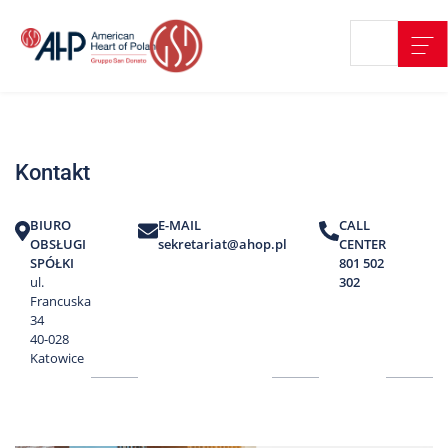
Przejdź
Wyszukiwarka
Kontakt
do
treści
Nasze
placówki
Kontakt
Strefa
Pacjenta
BIURO
E-MAIL
CALL
Edukacja
OBSŁUGI
sekretariat@ahop.pl
CENTER
Pacjenta
SPÓŁKI
801 502
ul.
302
O
Francuska
nas
34
40-028
Marki
Katowice
AHP
Media
o