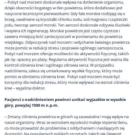
– Pobyt nad morzem doskonale wpływa na dotlenienie organizmu,
dzięki obecności bogatego w tlen powietrza, które dodatkowo jest
nasycone leczniczymi pierwiastkami. Gdy fale morskie rozbijają się o
brzeg, uwalniane są kryształki chlorku sodu, soli magnezu i cząsteczki
jodu, tworząc aerozol morski. Ten aerozol doskonale odżywia śluzówki
i wspiera ich regenerację. Morskie powietrze jest często czystsze i
zawiera mniejszą ilość zanieczyszczeń w porównaniu do powietrza
miejskiego. Odpoczynek nad morzem i wdychanie świeżego powietrza
może pomóc w redukcji stresu i poprawie ogólnego samopoczucia.
Pobyt nad morzem oferuje możliwości do aktywności fizycznej, takich
jak np. spacery po plaży. Regularna aktywność fizyczna jest ważna dla
kontroli ciśnienia krwi i ogólnego zdrowia serca. W przypadku
nadciśnienia, zaleca się umiarkowany wysiłek fizyczny, który może
pomóc w obniżeniu ciśnienia krwi. Pobyt nad morzem może być
korzystny dla redukcji stresu, który może wpływać na wzrost ciśnienia
krwi – wyjaśnia doktor.
Pacjenci z nadciśnieniem powinni unikać wyjazdów w wysokie
góry, powyżej 1500 m n.p.m.
– Zmiany ciśnienia powietrza w górach są zauważalne i mają wpływ na
nasze organizmy. Wraz ze wzrostem wysokości maleje stężenie tlenu,
co może prowadzić do problemów z oddychaniem i nasilających się
duszności. Na popularnych polskich szczytach, takich jak Giewont