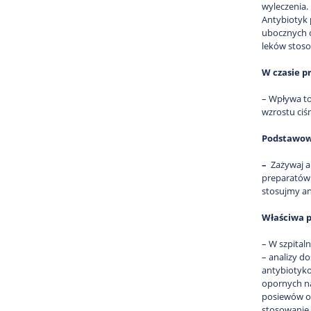
wyleczenia.
Antybiotyk 
ubocznych o
leków stos
W czasie p
– Wpływa to
wzrostu ciś
Podstawowe
–
Zażywaj a
preparatów 
stosujmy an
Właściwa p
– W szpital
– analizy d
antybiotyko
opornych na
posiewów or
stosowanie 