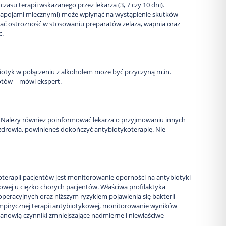
asu terapii wskazanego przez lekarza (3, 7 czy 10 dni).
 napojami mlecznymi) może wpłynąć na wystąpienie skutków
wać ostrożność w stosowaniu preparatów żelaza, wapnia oraz
c.
iotyk w połączeniu z alkoholem może być przyczyną m.in.
iotów – mówi ekspert.
. Należy również poinformować lekarza o przyjmowaniu innych
 zdrowia, powinieneś dokończyć antybiotykoterapię. Nie
terapii pacjentów jest monitorowanie oporności na antybiotyki
kowej u ciężko chorych pacjentów. Właściwa profilaktyka
peracyjnych oraz niższym ryzykiem pojawienia się bakterii
mpirycznej terapii antybiotykowej, monitorowanie wyników
tanowią czynniki zmniejszające nadmierne i niewłaściwe