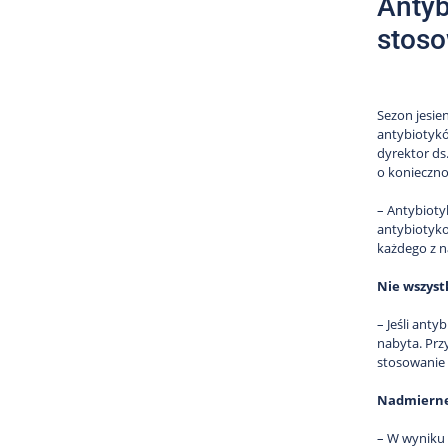
Antyb
stoso
Sezon jesie
antybiotykó
dyrektor ds
o konieczno
– Antybioty
antybiotyko
każdego z n
Nie wszystk
– Jeśli ant
nabyta. Prz
stosowanie 
Nadmierne 
– W wyniku 