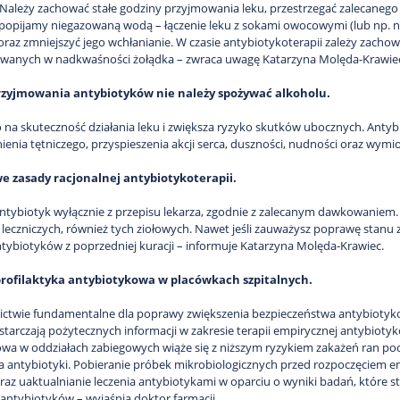
 Należy zachować stałe godziny przyjmowania leku, przestrzegać zalecanego cz
popijamy niegazowaną wodą – łączenie leku z sokami owocowymi (lub np.
raz zmniejszyć jego wchłanianie. W czasie antybiotykoterapii zależy zacho
owanych w nadkwaśności żołądka – zwraca uwagę Katarzyna Molęda-Krawie
rzyjmowania antybiotyków nie należy spożywać alkoholu.
 na skuteczność działania leku i zwiększa ryzyko skutków ubocznych. Antyb
nienia tętniczego, przyspieszenia akcji serca, duszności, nudności oraz wym
 zasady racjonalnej antybiotykoterapii.
ntybiotyk wyłącznie z przepisu lekarza, zgodnie z zalecanym dawkowaniem
leczniczych, również tych ziołowych. Nawet jeśli zauważysz poprawę stanu
tybiotyków z poprzedniej kuracji – informuje Katarzyna Molęda-Krawiec.
rofilaktyka antybiotykowa w placówkach szpitalnych.
nictwie fundamentalne dla poprawy zwiększenia bezpieczeństwa antybiotyko
ostarczają pożytecznych informacji w zakresie terapii empirycznej antybioty
wa w oddziałach zabiegowych wiąże się z niższym ryzykiem zakażeń ran poo
 antybiotyki. Pobieranie próbek mikrobiologicznych przed rozpoczęciem e
az uaktualnianie leczenia antybiotykami w oparciu o wyniki badań, które s
antybiotyków – wyjaśnia doktor farmacji.