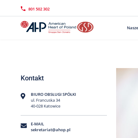
Przejdź
Wyszukiwarka
Kontakt
do
801 502 302
treści
Nasze
Kontakt
BIURO OBSŁUGI SPÓŁKI
ul. Francuska 34
40-028 Katowice
E-MAIL
sekretariat@ahop.pl