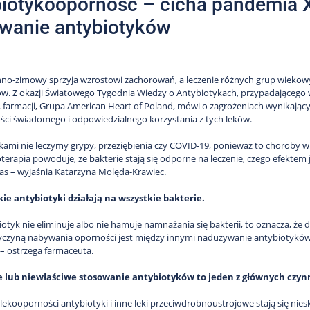
iotykooporność – cicha pandemia 
wanie antybiotyków
nno-zimowy sprzyja wzrostowi zachorowań, a leczenie różnych grup wiekow
w. Z okazji Światowego Tygodnia Wiedzy o Antybiotykach, przypadającego w 
. farmacji, Grupa American Heart of Poland, mówi o zagrożeniach wynikają
ści świadomego i odpowiedzialnego korzystania z tych leków.
kami nie leczymy grypy, przeziębienia czy COVID-19, ponieważ to choroby
terapia powoduje, że bakterie stają się odporne na leczenie, czego efektem
as – wyjaśnia Katarzyna Molęda-Krawiec.
ie antybiotyki działają na wszystkie bakterie.
ybiotyk nie eliminuje albo nie hamuje namnażania się bakterii, to oznacza, ż
yczyną nabywania oporności jest między innymi nadużywanie antybiotyków 
– ostrzega farmaceuta.
lub niewłaściwe stosowanie antybiotyków to jeden z głównych czyn
lekooporności antybiotyki i inne leki przeciwdrobnoustrojowe stają się nies