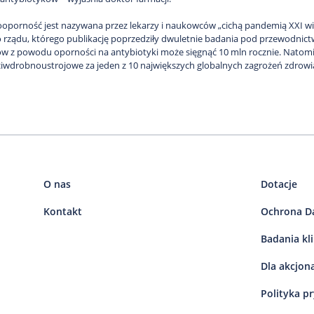
oporność jest nazywana przez lekarzy i naukowców „cichą pandemią XXI w
o rządu, którego publikację poprzedziły dwuletnie badania pod przewodnictwe
ów z powodu oporności na antybiotyki może sięgnąć 10 mln rocznie. Natom
ciwdrobnoustrojowe za jeden z 10 największych globalnych zagrożeń zdrowia
O nas
Dotacje
Kontakt
Ochrona D
Badania kl
Dla akcjon
Polityka p