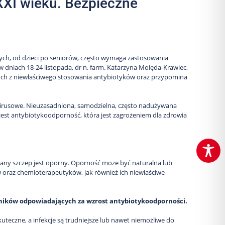
XXI wieku. Bezpieczne
ych, od dzieci po seniorów, często wymaga zastosowania
dniach 18-24 listopada, dr n. farm. Katarzyna Molęda-Krawiec,
cych z niewłaściwego stosowania antybiotyków oraz przypomina
 wirusowe. Nieuzasadniona, samodzielna, często nadużywana
 jest antybiotykoodporność, która jest zagrożeniem dla zdrowia
e dany szczep jest oporny. Oporność może być naturalna lub
oraz chemioterapeutyków, jak również ich niewłaściwe
ników odpowiadających za wzrost antybiotykoodporności.
kuteczne, a infekcje są trudniejsze lub nawet niemożliwe do