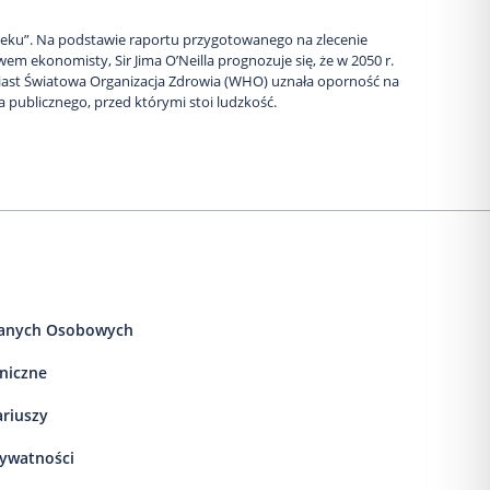
ieku”. Na podstawie raportu przygotowanego na zlecenie
m ekonomisty, Sir Jima O’Neilla prognozuje się, że w 2050 r.
iast Światowa Organizacja Zdrowia (WHO) uznała oporność na
 publicznego, przed którymi stoi ludzkość.
anych Osobowych
iniczne
ariuszy
rywatności