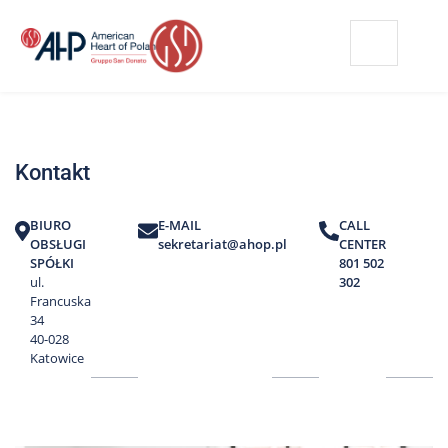
Przejdź
Wyszukiwarka
Kontakt
do
treści
Nasze
placówki
Kontakt
Strefa
Pacjenta
BIURO
E-MAIL
CALL
Edukacja
OBSŁUGI
sekretariat@ahop.pl
CENTER
Pacjenta
SPÓŁKI
801 502
ul.
302
O
Francuska
nas
34
40-028
Marki
Katowice
AHP
Media
o