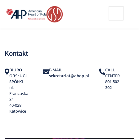
Przejdź
Wyszukiwarka
Kontakt
do
treści
Nasze
placówki
Kontakt
Strefa
Pacjenta
BIURO
E-MAIL
CALL
Edukacja
OBSŁUGI
sekretariat@ahop.pl
CENTER
Pacjenta
SPÓŁKI
801 502
ul.
302
O
Francuska
nas
34
40-028
Marki
Katowice
AHP
Media
o