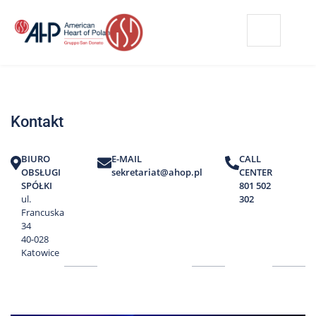
Przejdź
Wyszukiwarka
Kontakt
do
treści
Nasze
placówki
Kontakt
Strefa
Pacjenta
BIURO
E-MAIL
CALL
Edukacja
OBSŁUGI
sekretariat@ahop.pl
CENTER
Pacjenta
SPÓŁKI
801 502
ul.
302
O
Francuska
nas
34
40-028
Marki
Katowice
AHP
Media
o