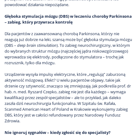
powodować działania niepożądane.
Głęboka stymulacja mózgu (DBS) w leczeniu choroby Parkinsona
– zabieg, który przywraca kontrolę
Dla pacjentów z zaawansowaną chorobą Parkinsona, którzy nie
reagują już dobrze na leki, szansą może być głęboka stymulacja mózgu
(DBS –
deep brain stimulation
). To zabieg neurochirurgiczny, w którym
do wybranych struktur mózgu (najczęściej jądra niskowzgórzowego)
wprowadza się elektrody, podłączone do stymulatora – trochę jak
rozrusznik, tylko dla mózgu.
Urządzenie wysyła impulsy elektryczne, które „regulują” zaburzoną
aktywność mózgową. Efekt? U wielu pacjentów objawy, takie jak
drżenie czy sztywność, znacząco się zmniejszają. Jak podkreśla prof. dr
hab. n. med. Ryszard Czepko, zabieg nie jest dla każdego – wymaga
kwalifikacji przez zespół specjalistów – ale to przykład, jak daleko
zaszła dziś neurochirurgia funkcjonalna. W Szpitalu św. Rafała,
Scanmed American Heart of Poland w Krakowie wykonujemy zabieg
DBS, który jest w całości refundowany przez Narodowy Fundusz
Zdrowia.
Nie ignoruj sygnałów – kiedy zgłosić się do specjalisty?