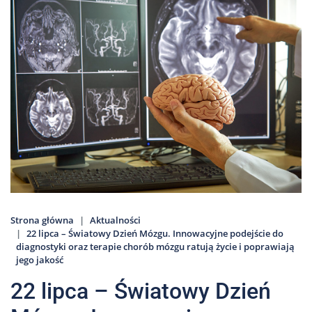
Nas
Kariera
Galeria
Kontakt
801
502
302
Strona główna
Aktualności
22 lipca – Światowy Dzień Mózgu. Innowacyjne podejście do
diagnostyki oraz terapie chorób mózgu ratują życie i poprawiają
jego jakość
22 lipca – Światowy Dzień