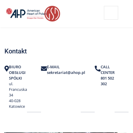
Przejdź
Wyszukiwarka
Kontakt
do
treści
Nasze
placówki
Kontakt
Strefa
Pacjenta
BIURO
E-MAIL
CALL
Edukacja
OBSŁUGI
sekretariat@ahop.pl
CENTER
Pacjenta
SPÓŁKI
801 502
ul.
302
O
Francuska
nas
34
40-028
Marki
Katowice
AHP
Media
o