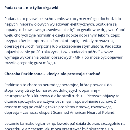
Padaczka – nie tylko drgawki
Padaczka to przewlekłe schorzenie, w którym w mózgu dochodzi do
nagłych, nieprawidłowych wyładowań elektrycznych. Skutkiem są
napady: od chwilowego „zawieszenia się” po gwałtowne drgawki. Choć
wielu chorych żyje normalnie dzięki dobrze dobranym lekom, część
przypadków jest oporna na farmakoterapię – wtedy rozważa się
operację neurochirurgiczną lub wszczepienie stymulatora. Padaczka
pojawiająca się po 20. roku życia, tzw. „padaczka późna” zawsze
wymaga wykonania badań obrazowych (MRI), bo może być objawem
rozwijającego się guza mózgu.
Choroba Parkinsona – kiedy ciało przestaje słuchać
Parkinson to choroba neurodegeneracyjna, która prowadzi do
stopniowej utraty komórek produkujących dopaminę –
neuroprzekaźnik kluczowy dla kontroli ruchu. – Pierwsze objawy to
drżenie spoczynkowe, sztywność mięśni, spowolnienie ruchów. Z
czasem mogą pojawić się także problemy z mową, równowagą,
depresja – zaznacza ekspert Scanmed American Heart of Poland.
Leczenie farmakologiczne (np. lewodopa) działa dobrze, szczególnie na
początku. Ale z czasem leki mogą przestawać być skuteczne lub