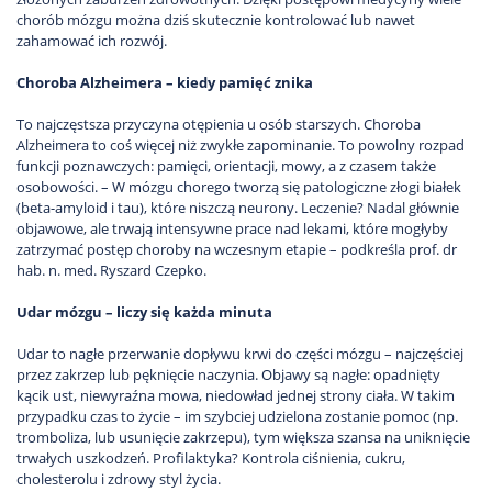
chorób mózgu można dziś skutecznie kontrolować lub nawet
zahamować ich rozwój.
Choroba Alzheimera – kiedy pamięć znika
To najczęstsza przyczyna otępienia u osób starszych. Choroba
Alzheimera to coś więcej niż zwykłe zapominanie. To powolny rozpad
funkcji poznawczych: pamięci, orientacji, mowy, a z czasem także
osobowości. – W mózgu chorego tworzą się patologiczne złogi białek
(beta-amyloid i tau), które niszczą neurony. Leczenie? Nadal głównie
objawowe, ale trwają intensywne prace nad lekami, które mogłyby
zatrzymać postęp choroby na wczesnym etapie – podkreśla prof. dr
hab. n. med. Ryszard Czepko.
Udar mózgu – liczy się każda minuta
Udar to nagłe przerwanie dopływu krwi do części mózgu – najczęściej
przez zakrzep lub pęknięcie naczynia. Objawy są nagłe: opadnięty
kącik ust, niewyraźna mowa, niedowład jednej strony ciała. W takim
przypadku czas to życie – im szybciej udzielona zostanie pomoc (np.
tromboliza, lub usunięcie zakrzepu), tym większa szansa na uniknięcie
trwałych uszkodzeń. Profilaktyka? Kontrola ciśnienia, cukru,
cholesterolu i zdrowy styl życia.